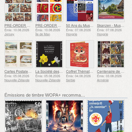
PRE-ORDER Contes de Saint-Hélier
PRE-ORDER La Collection Triskelion II
50 Ans du Musée Vasarely à Pécs
Skanzen - Musée Hongrois en Plein Air
Émis: 10.08.2026
Émis: 10.08.2026
Émis: 07.08.2026
Émis: 07.08.2026
Jersey
Île de Man
Hongrie
Hongrie
Cartes Postales Anciennes
La Société des Jonquilles Fête Ses 100 Ans
Coffret Thématique - Année du Serpent
Centenaire de Grigor Khanjyan
Émis: 05.08.2026
Émis: 05.08.2026
Émis: 04.08.2026
Émis: 03.08.2026
Nouvelle-Zélande
Nouvelle-Zélande
Serbie
Arménie
Émissions de timbre WOPA+ recommandées