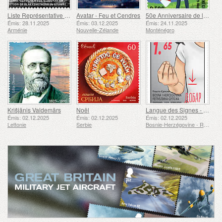
Liste Représentative du Patrimoine Culturel Immatériel de l'humanité de l'UNESCO - Tradition de la Forge à Gyumri
Avatar - Feu et Cendres
50e Anniversaire de la Fondation du Bar Scout du 24 Novembre
Émis: 28.11.2025
Émis: 03.12.2025
Émis: 24.11.2025
Arménie
Nouvelle-Zélande
Monténégro
Krišjānis Valdemārs
Noël
Langue des Signes - Bien
Émis: 02.12.2025
Émis: 02.12.2025
Émis: 02.12.2025
Lettonie
Serbie
Bosnie-Herzégovine - République de Srpska