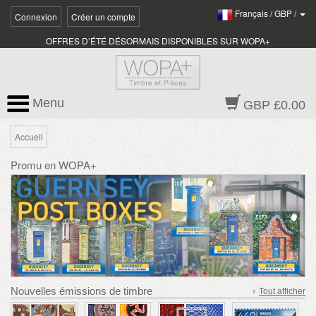
Français
/
GBP
/
Connexion
Créer un compte
OFFRES D’ÉTÉ DÉSORMAIS DISPONIBLES SUR WOPA+
Menu
GBP £0.00
Accueil
Promu en WOPA+
Nouvelles émissions de timbre
›
Tout afficher