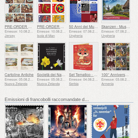
PRE-ORDER Racconti di San Helier
PRE-ORDER La Collezione Triskelion II
50 Anni del Museo Vasarely di Pécs
Skanzen - Museo Ungherese all'aperto
Emesse: 10.08.2026
Emesse: 10.08.2026
Emesse: 07.08.2026
Emesse: 07.08.2026
Jersey
Isola di Man
Ungheria
Ungheria
Cartoline Antiche
Società dei Narcisi 100 Anni
Set Tematico - Anno del Serpente
100° Anniversario di Grigor Khanjyan
Emesse: 05.08.2026
Emesse: 05.08.2026
Emesse: 04.08.2026
Emesse: 03.08.2026
Nuova Zelanda
Nuova Zelanda
Serbia
Armenia
Emissioni di francobolli raccomandate da WOPA+