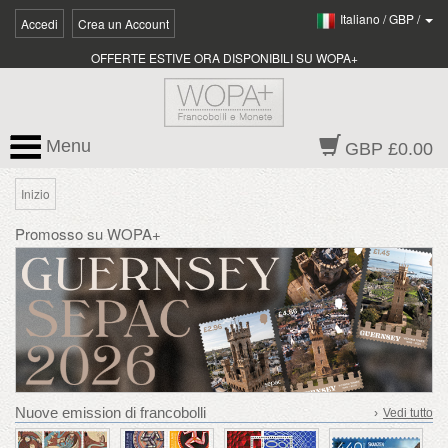
Italiano
/
GBP
/
Accedi
Crea un Account
OFFERTE ESTIVE ORA DISPONIBILI SU WOPA+
Menu
GBP £0.00
Inizio
Promosso su WOPA+
Nuove emission di francobolli
›
Vedi tutto