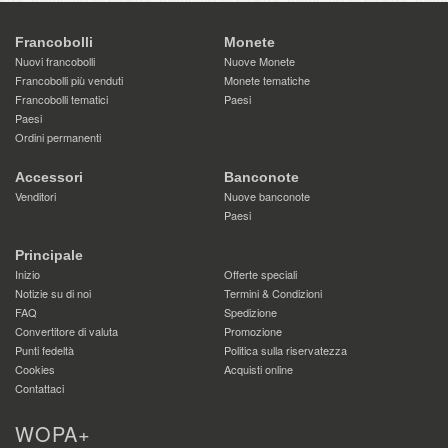
Francobolli
Monete
Nuovi francobolli
Nuove Monete
Francobolli più venduti
Monete tematiche
Francobolli tematici
Paesi
Paesi
Ordini permanenti
Accessori
Banconote
Venditori
Nuove banconote
Paesi
Principale
Inizio
Offerte speciali
Notizie su di noi
Termini & Condizioni
FAQ
Spedizione
Convertitore di valuta
Promozione
Punti fedeltà
Politica sulla riservatezza
Cookies
Acquisti online
Contattaci
WOPA+