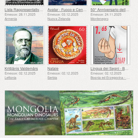
Lista Rappresentativa del Patrimonio Culturale Immateriale dell'umanità dell'UNESCO - Tradizione della Forgiatura a Gyumri
Avatar - Fuoco e Cenere
50° Anniversario della Fondazione del 24 Novembre Bar Scout
Emesse: 28.11.2025
Emesse: 03.12.2025
Emesse: 24.11.2025
Armenia
Nuova Zelanda
Montenegro
Krišjānis Valdemārs
Natale
Lingua dei Segni - Buona
Emesse: 02.12.2025
Emesse: 02.12.2025
Emesse: 02.12.2025
Lettonia
Serbia
Bosnia ed Erzegovina - Repubblica di Srpska