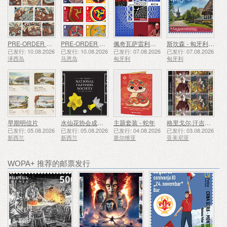
PRE-ORDER 圣赫利尔传说
PRE-ORDER 三曲翼收藏集 II
佩奇瓦萨雷利博物馆 50 周年
斯坎森 - 匈牙利露天博物馆
已发行: 10.08.2026
已发行: 10.08.2026
已发行: 07.08.2026
已发行: 07.08.2026
泽西岛
马恩岛
匈牙利
匈牙利
早期明信片
水仙花协会成立100周年
主题套装 - 蛇年
格里戈尔·汗吉扬诞辰100周年
已发行: 05.08.2026
已发行: 05.08.2026
已发行: 04.08.2026
已发行: 03.08.2026
新西兰
新西兰
塞尔维亚
亚美尼亚
WOPA+ 推荐的邮票发行