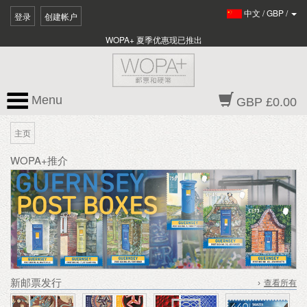
中文
/
GBP
/
登录
创建帐户
WOPA+ 夏季优惠现已推出
Menu
GBP £0.00
主页
WOPA+推介
新邮票发行
›
查看所有