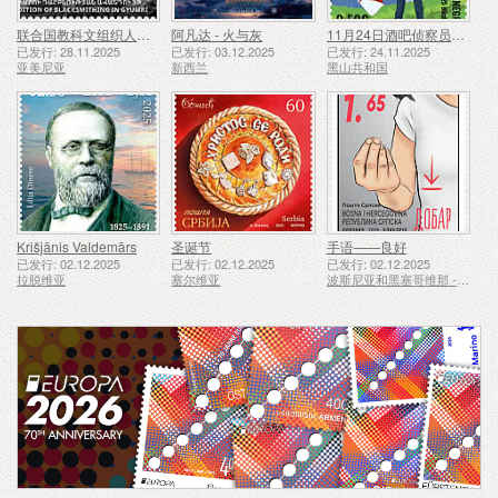
联合国教科文组织人类非物质文化遗产代表作名录——久姆里的铁匠技艺
阿凡达 - 火与灰
11月24日酒吧侦察员成立50周年
已发行: 28.11.2025
已发行: 03.12.2025
已发行: 24.11.2025
亚美尼亚
新西兰
黑山共和国
Krišjānis Valdemārs
圣诞节
手语——良好
已发行: 02.12.2025
已发行: 02.12.2025
已发行: 02.12.2025
拉脱维亚
塞尔维亚
波斯尼亚和黑塞哥维那 - 斯普斯卡共和国