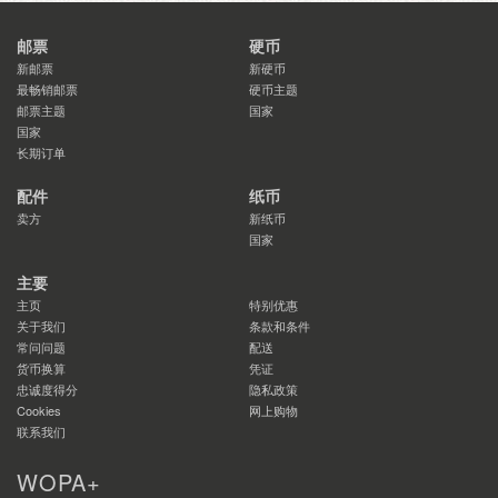
邮票
硬币
新邮票
新硬币
最畅销邮票
硬币主题
邮票主题
国家
国家
长期订单
配件
纸币
卖方
新纸币
国家
主要
主页
特别优惠
关于我们
条款和条件
常问问题
配送
货币换算
凭证
忠诚度得分
隐私政策
Cookies
网上购物
联系我们
WOPA+