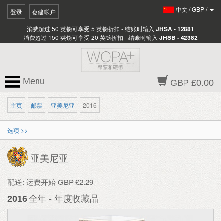
中文
/
GBP
/
登录
创建帐户
消费超过 50 英镑可享受 5 英镑折扣 - 结账时输入
JHSA - 12881
消费超过 150 英镑可享受 20 英镑折扣 - 结账时输入
JHSB - 42382
Menu
GBP £0.00
主页
邮票
亚美尼亚
2016
选项 >>
亚美尼亚
配送: 运费开始 GBP £2.29
2016
全年 - 年度收藏品