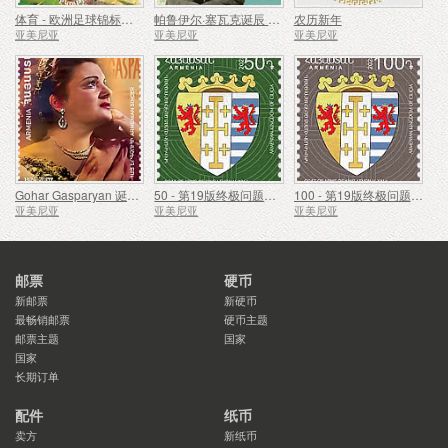
体育 - 欧洲足球锦标赛、欧洲杯
帕鲁伊尔·塞瓦克诞辰 100 周年
农历新年
亚美尼亚
亚美尼亚
亚美尼亚
Gohar Gasparyan 诞辰 100 周年
50 - 第19版终极问题，亚美尼亚的国徽
100 - 第19版终极问题，亚美尼亚的国徽
亚美尼亚
亚美尼亚
亚美尼亚
邮票
硬币
新邮票
新硬币
最畅销邮票
硬币主题
邮票主题
国家
国家
长期订单
配件
纸币
卖方
新纸币