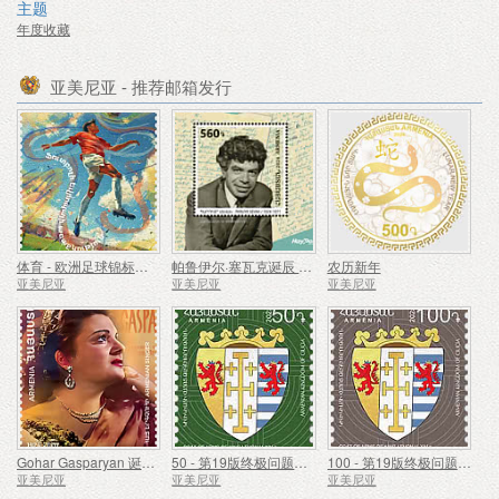
主题
年度收藏
亚美尼亚 - 推荐邮箱发行
体育 - 欧洲足球锦标赛、欧洲杯
帕鲁伊尔·塞瓦克诞辰 100 周年
农历新年
亚美尼亚
亚美尼亚
亚美尼亚
Gohar Gasparyan 诞辰 100 周年
50 - 第19版终极问题，亚美尼亚的国徽
100 - 第19版终极问题，亚美尼亚的国徽
亚美尼亚
亚美尼亚
亚美尼亚