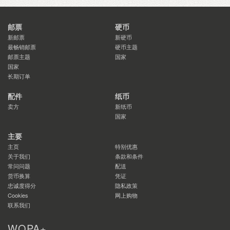
邮票
硬币
新邮票
新硬币
最畅销邮票
硬币主题
邮票主题
国家
国家
长期订单
配件
纸币
卖方
新纸币
国家
主要
主页
特别优惠
关于我们
条款和条件
常问问题
配送
货币换算
凭证
忠诚度得分
隐私政策
Cookies
网上购物
联系我们
WOPA+