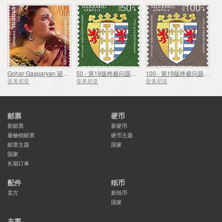
Gohar Gasparyan 诞辰 100 周年
50 - 第19版终极问题，亚美尼亚的国徽
100 - 第19版终极问题，亚美尼亚的国徽
亚美尼亚
亚美尼亚
亚美尼亚
邮票
硬币
新邮票
新硬币
最畅销邮票
硬币主题
邮票主题
国家
国家
长期订单
配件
纸币
卖方
新纸币
国家
主要