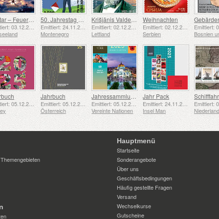
Avatar – Feuer und Asche
50. Jahrestag der Gründung der Pfadfindergruppe „24. November Bar Scout“
Krišjānis Valdemārs
Weihnachten
Emittiert: 03.12.2025
Emittiert: 24.11.2025
Emittiert: 02.12.2025
Emittiert: 02.12.2025
seeland
Montenegro
Lettland
Serbien
rbuch
Jahrbuch
Jahressammlungsmappe (New York)
Jahr Pack
Emittiert: 05.12.2025
Emittiert: 05.12.2025
Emittiert: 05.12.2025
Emittiert: 24.11.2025
sey
Österreich
Vereinte Nationen
Insel Man
Niederlan
Hauptmenü
Startseite
 Themengebieten
Sonderangebote
Über uns
Geschäftsbedingungen
Häufig gestellte Fragen
Versand
Wechselkurse
n
Gutscheine
ten