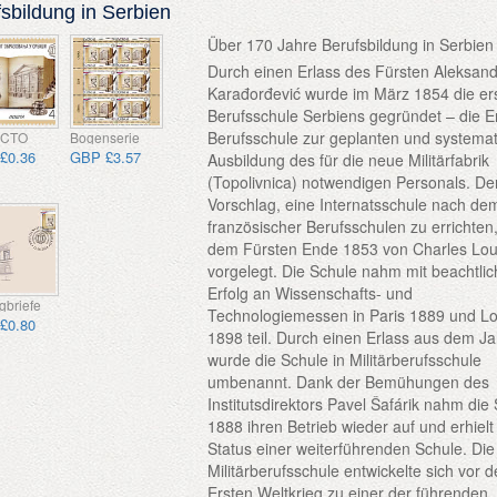
sbildung in Serbien
Über 170 Jahre Berufsbildung in Serbien
Durch einen Erlass des Fürsten Aleksan
Karađorđević wurde im März 1854 die er
Berufsschule Serbiens gegründet – die E
Berufsschule zur geplanten und systema
 CTO
Bogenserie
£0.36
GBP £3.57
Ausbildung des für die neue Militärfabrik
(Topolivnica) notwendigen Personals. De
Vorschlag, eine Internatsschule nach dem
französischer Berufsschulen zu errichten
dem Fürsten Ende 1853 von Charles Lo
vorgelegt. Die Schule nahm mit beachtli
Erfolg an Wissenschafts- und
gbriefe
Technologiemessen in Paris 1889 und L
£0.80
1898 teil. Durch einen Erlass aus dem J
wurde die Schule in Militärberufsschule
umbenannt. Dank der Bemühungen des
Institutsdirektors Pavel Šafárik nahm die
1888 ihren Betrieb wieder auf und erhiel
Status einer weiterführenden Schule. Die
Militärberufsschule entwickelte sich vor 
Ersten Weltkrieg zu einer der führenden