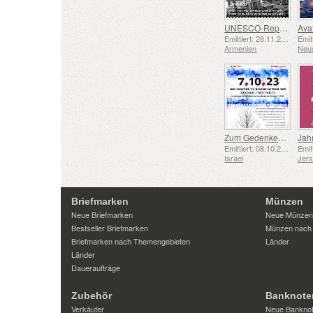
UNESCO-Repräsentative Liste des Immateriellen Kulturerbes der Menschheit – Schmiedetradition in Gyumri
Emittiert: 28.11.2025
Armenien
Neu
Zum Gedenken an die Gefallenen und Ermordeten vom 7. Oktober 2023
Jah
Emittiert: 08.10.2025
Israel
Jer
Briefmarken
Münzen
Neue Briefmarken
Neue Münzen
Bestseller Briefmarken
Münzen nach
Briefmarken nach Themengebieten
Länder
Länder
Daueraufträge
Zubehör
Banknote
Verkäufer
Neue Bankno