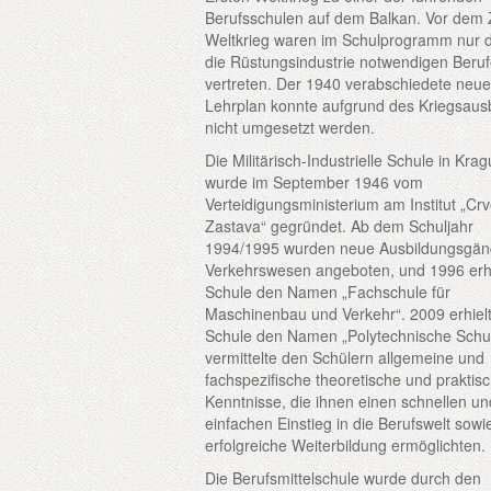
Berufsschulen auf dem Balkan. Vor dem 
Weltkrieg waren im Schulprogramm nur d
die Rüstungsindustrie notwendigen Beru
vertreten. Der 1940 verabschiedete neu
Lehrplan konnte aufgrund des Kriegsaus
nicht umgesetzt werden.
Die Militärisch-Industrielle Schule in Kra
wurde im September 1946 vom
Verteidigungsministerium am Institut „Cr
Zastava“ gegründet. Ab dem Schuljahr
1994/1995 wurden neue Ausbildungsgän
Verkehrswesen angeboten, und 1996 erhi
Schule den Namen „Fachschule für
Maschinenbau und Verkehr“. 2009 erhielt
Schule den Namen „Polytechnische Schu
vermittelte den Schülern allgemeine und
fachspezifische theoretische und praktis
Kenntnisse, die ihnen einen schnellen un
einfachen Einstieg in die Berufswelt sowi
erfolgreiche Weiterbildung ermöglichten.
Die Berufsmittelschule wurde durch den