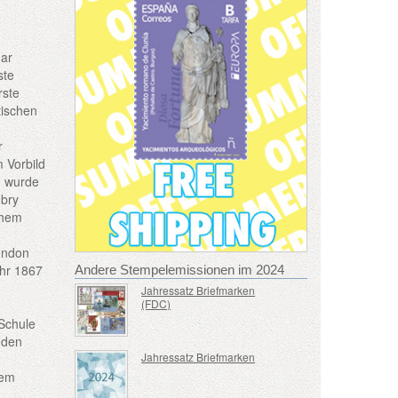
dar
ste
rste
tischen
r
 Vorbild
, wurde
ubry
chem
ondon
ahr 1867
Andere Stempelemissionen im 2024
Jahressatz Briefmarken
(FDC)
 Schule
t den
Jahressatz Briefmarken
dem