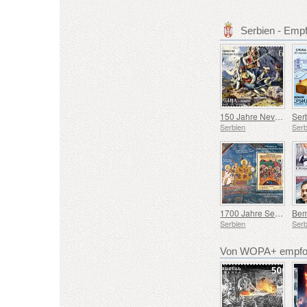
Serbien - Emp
150 Jahre Nevesinjska puška
Serbien
Serb
1700 Jahre Seit dem Ersten Ökumenischen Konzil von Nicäa
Serbien
Serb
Von WOPA+ empfoh