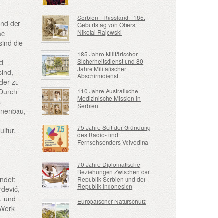
Serbien - Russland - 185.
und der
Geburtstag von Oberst
Nikolai Rajewski
ac
sind die
185 Jahre Militärischer
Sicherheitsdienst und 80
nd
Jahre Militärischer
sind,
Abschirmdienst
der zu
110 Jahre Australische
 Durch
Medizinische Mission in
s
Serbien
inenbau,
75 Jahre Seit der Gründung
ultur,
des Radio- und
Fernsehsenders Vojvodina
70 Jahre Diplomatische
Beziehungen Zwischen der
ndet:
Republik Serbien und der
Republik Indonesien
rđević,
, und
Europäischer Naturschutz
 Werk