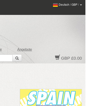
Deutsch
/
GBP
/
ör
Angebote
GBP £0.00