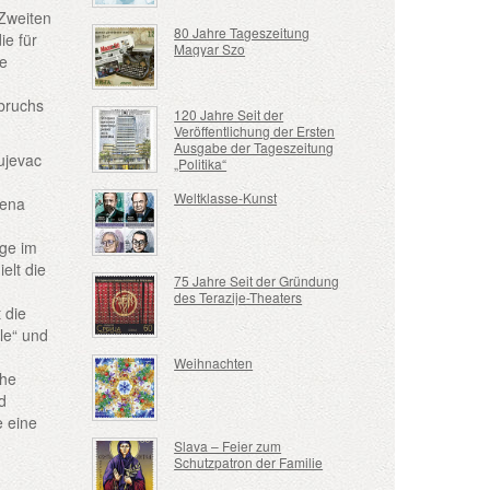
Zweiten
80 Jahre Tageszeitung
ie für
Magyar Szo
fe
e
bruchs
120 Jahre Seit der
Veröffentlichung der Ersten
Ausgabe der Tageszeitung
gujevac
„Politika“
Weltklasse-Kunst
vena
ge im
elt die
75 Jahre Seit der Gründung
des Terazije-Theaters
 die
le“ und
Weihnachten
che
d
e eine
Slava – Feier zum
Schutzpatron der Familie