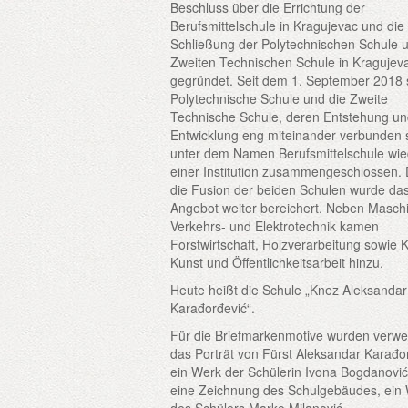
Beschluss über die Errichtung der
Berufsmittelschule in Kragujevac und die
Schließung der Polytechnischen Schule 
Zweiten Technischen Schule in Kragujev
gegründet. Seit dem 1. September 2018 
Polytechnische Schule und die Zweite
Technische Schule, deren Entstehung u
Entwicklung eng miteinander verbunden 
unter dem Namen Berufsmittelschule wie
einer Institution zusammengeschlossen.
die Fusion der beiden Schulen wurde da
Angebot weiter bereichert. Neben Masch
Verkehrs- und Elektrotechnik kamen
Forstwirtschaft, Holzverarbeitung sowie K
Kunst und Öffentlichkeitsarbeit hinzu.
Heute heißt die Schule „Knez Aleksandar
Karađorđević“.
Für die Briefmarkenmotive wurden verwe
das Porträt von Fürst Aleksandar Karađo
ein Werk der Schülerin Ivona Bogdanović
eine Zeichnung des Schulgebäudes, ein