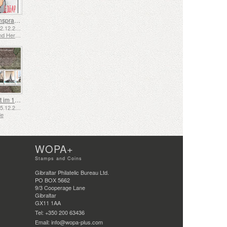
Gebärdensprache - Gut
Emittiert: 02.12.2025
Bosnien und Herzegowina - Republik Srpska
Schifffahrt im 17. und 18. Jahrhundert – Torfschifffahrt
Emittiert: 05.12.2025
de
WOPA+
Stamps and Coins
Gibraltar Philatelic Bureau Ltd.
PO BOX 5662
9/3 Cooperage Lane
Gibraltar
GX11 1AA
Tel: +350 200 63436
Email: info@wopa-plus.com