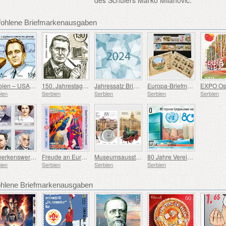
des Schülers Marko Milanović.
fohlene Briefmarkenausgaben
Serbien – USA – 100. Geburtstag von Douglas Engelbart
150. Jahrestag der Geburt von Rodolphe Archibald Reiss
Jahressatz Briefmarken
Europa-Briefmarkensatz 2007-2016
ien
Serbien
Serbien
Serbien
Serbien
Bemerkenswerte Serben
Freude an Europa
Museumsausstellungen - 75 Jahre Museum Für Angewandte Kunst, 75 Jahre Eisenbahnmuseum
80 Jahre Vereinte Nationen
ien
Serbien
Serbien
Serbien
lene Briefmarkenausgaben