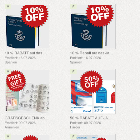
10 % RABATT auf das Jahrbuch 2022 - SUMMER OFFER
10 % Rabatt auf das Jahrbuch 2021
Emittiert: 16.07.2026
Emittiert: 16.07.2026
Spanien
Spanien
GRATISGESCHENK ab einem Einkaufswert von über 50 $ – SOMMERANGEBOT
50 % RABATT AUF JAHRESSETS 2015 & 2016 – SOMMERANGEBOT
Emittiert: 09.07.2026
Emittiert: 09.07.2026
Armenien
Färöer