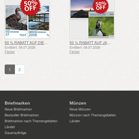
50 % RABATT AUF DIE JAHRESSETS 2017 & 2018 – SOMMERANGEBOT
50 % RABATT AUF JAHRBÜCHER 2017 & 2018 – SOMMERANGEBOT
Emittiert: 09.07.2026
Emittiert: 09.07.2026
Färöer
Färöer
1
2
Briefmarken
Münzen
Neue Briefmarken
Neue Münzen
Bestseller Briefmarken
Münzen nach Themengebieten
Briefmarken nach Themengebieten
Länder
Länder
Daueraufträge