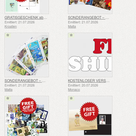
GRATISGESCHENK ab einem Einkaufswert von über 40 € – SOMMERANGEBOT
SONDERANGEBOT – JAHRESPAKETE 2021–2023 – SOMMERANGEBOT
Emittiert: 21.07.2026
Emittiert: 21.07.2026
Kroatien
Malta
SONDERANGEBOT – 7 Bögen mit je 16 Briefmarken – SOMMERANGEBOT
KOSTENLOSER VERSAND FÜR ALLE BESTELLUNGEN!
Emittiert: 21.07.2026
Emittiert: 20.07.2026
Malta
Monaco