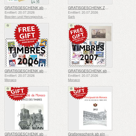
GRATISGESCHENK ab einem Einkaufswert von über 100 BAM – SOMMERANGEBOT
GRATISGESCHENK ZU IHRER SARK-BESTELLUNG – SOMMERANGEBOT
Emittiert: 20.07.2026
Emittiert: 20.07.2026
Bosnien und Herzegovina - Mostar
Sark
GRATISGESCHENK ab einem Einkaufswert von über 80 € – SOMMERANGEBOT
GRATISGESCHENK ab einem Einkaufswert von über 100 € - SOMMERANGEBOT
Emittiert: 20.07.2026
Emittiert: 20.07.2026
Monaco
Monaco
GRATISGESCHENK ab einem Einkaufswert von 120 € – SOMMERANGEBOT
Gratisgeschenk ab einem Einkaufswert von 150 € – Sommerangebot