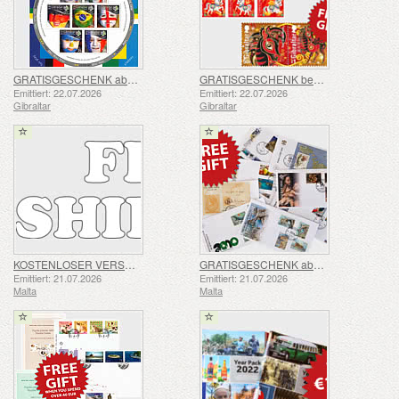
GRATISGESCHENK ab einem Einkaufswert von über 20 £ – SOMMERANGEBOT
GRATISGESCHENK beim Kauf des Sets „Jahr des Pferdes 2026“ – SOMMERANGEBOT
Emittiert: 22.07.2026
Emittiert: 22.07.2026
Gibraltar
Gibraltar
KOSTENLOSER VERSAND FÜR ALLE BESTELLUNGEN!fre
GRATISGESCHENK ab einem Einkaufswert von über 30 € – FRÜHLINGSANGEBOT
Emittiert: 21.07.2026
Emittiert: 21.07.2026
Malta
Malta