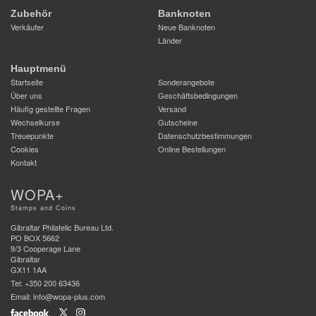
Zubehör
Banknoten
Verkäufer
Neue Banknoten
Länder
Hauptmenü
Startseite
Sonderangebote
Über uns
Geschäftsbedingungen
Häufig gestellte Fragen
Versand
Wechselkurse
Gutscheine
Treuepunkte
Datenschutzbestimmungen
Cookies
Online Bestellungen
Kontakt
WOPA+
Stamps and Coins
Gibraltar Philatelic Bureau Ltd.
PO BOX 5662
9/3 Cooperage Lane
Gibraltar
GX11 1AA
Tel: +350 200 63436
Email: info@wopa-plus.com