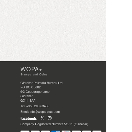
WOPA+
Stamps and Coins
Gibraltar Philatelic Bureau Ltd.
PO BOX 5662
9/3 Cooperage Lane
Gibraltar
GX11 1AA
Tel: +350 200 63436
Email: info@wopa-plus.com
Company Registered Number 51211 (Gibraltar)