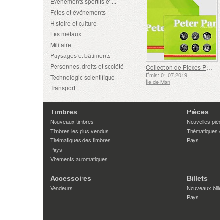
Événements sportifs et ...
Fêtes et événements
Histoire et culture
Les métaux
Militaire
Paysages et bâtiments
Personnes, droits et société
Collection de Pieces Peter Pan Six 50p
Émis: 01.07.2019
Technologie scientifique
Île de Man
Transport
Timbres
Pièces
Nouveaux timbres
Nouvelles piè
Timbres les plus vendus
Thématiques 
Thématiques des timbres
Pays
Pays
Virements automatiques
Accessoires
Billets
Vendeurs
Nouveaux bill
Pays