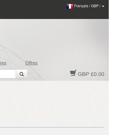
Français
/
GBP
/
res
Offres
GBP £0.00