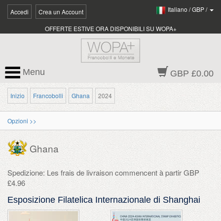
Italiano
/
GBP
/
Accedi
Crea un Account
OFFERTE ESTIVE ORA DISPONIBILI SU WOPA+
Menu
GBP £0.00
Inizio
Francobolli
Ghana
2024
Opzioni >>
Ghana
Spedizione: Les frais de livraison commencent à partir GBP
£4.96
Esposizione Filatelica Internazionale di Shanghai