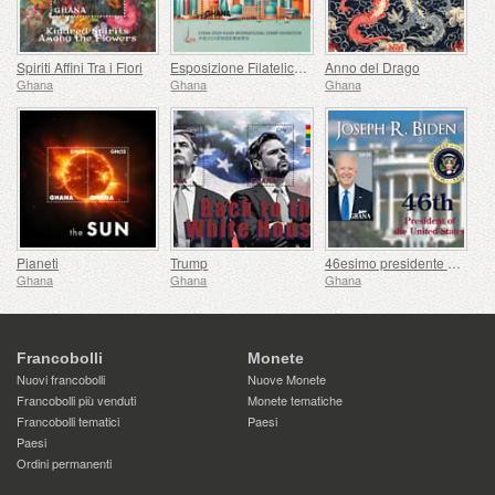
Spiriti Affini Tra i Fiori
Esposizione Filatelica Internazionale di Shanghai
Anno del Drago
Ghana
Ghana
Ghana
Pianeti
Trump
46esimo presidente degli Stati Uniti - Joseph Biden
Ghana
Ghana
Ghana
Francobolli
Monete
Nuovi francobolli
Nuove Monete
Francobolli più venduti
Monete tematiche
Francobolli tematici
Paesi
Paesi
Ordini permanenti