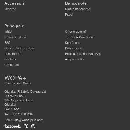
Accessori
Banconote
Venditori
Nuove banconote
Paesi
Principale
Inizio
Offerte speciali
Notizie su di noi
Termini & Condizioni
FAQ
Spedizione
Convertitore di valuta
Promozione
Punti fedeltà
Politica sulla riservatezza
Cookies
Acquisti online
Contattaci
WOPA+
Stamps and Coins
Gibraltar Philatelic Bureau Ltd.
PO BOX 5662
9/3 Cooperage Lane
Gibraltar
GX11 1AA
Tel: +350 200 63436
Email: info@wopa-plus.com