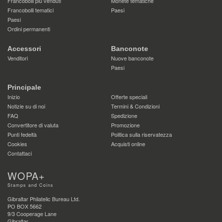
Francobolli più venduti
Monete tematiche
Francobolli tematici
Paesi
Paesi
Ordini permanenti
Accessori
Banconote
Venditori
Nuove banconote
Paesi
Principale
Inizio
Offerte speciali
Notizie su di noi
Termini & Condizioni
FAQ
Spedizione
Convertitore di valuta
Promozione
Punti fedeltà
Politica sulla riservatezza
Cookies
Acquisti online
Contattaci
WOPA+
Stamps and Coins
Gibraltar Philatelic Bureau Ltd.
PO BOX 5662
9/3 Cooperage Lane
Gibraltar