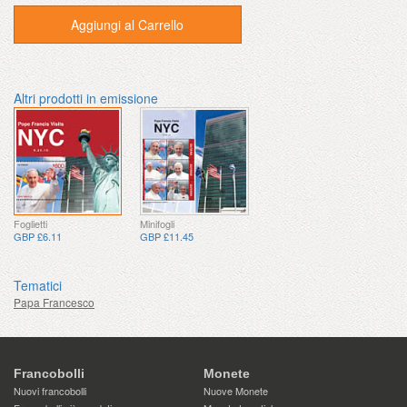
Aggiungi al Carrello
Altri prodotti in emissione
Foglietti
Minifogli
GBP £6.11
GBP £11.45
Tematici
Papa Francesco
Francobolli
Monete
Nuovi francobolli
Nuove Monete