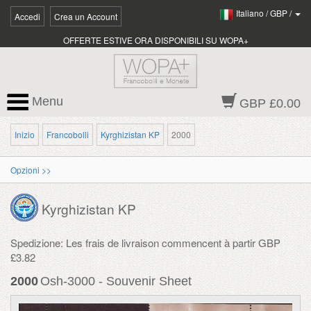
Italiano
/
GBP
/
Accedi
Crea un Account
OFFERTE ESTIVE ORA DISPONIBILI SU WOPA+
Menu
GBP £0.00
Inizio
Francobolli
Kyrghizistan KP
2000
Opzioni >>
Kyrghizistan KP
Spedizione: Les frais de livraison commencent à partir GBP
£3.82
2000
Osh-3000 - Souvenir Sheet