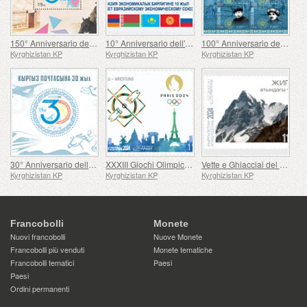
150° Anniversario dell'Unione Postale Universale
10° Anniversario dell'Unione Economica Eurasiatica
100° Anniversario della Fondazione dell'Oblast' Autonoma Kara-Kirghizistan
Kyrghizistan KP
Kyrghizistan KP
Kyrghizistan KP
30° Anniversario della Posta Kirghisa
XXXIII Giochi Olimpici di Parigi
Vette e Ghiacciai del Kirghizistan
Kyrghizistan KP
Kyrghizistan KP
Kyrghizistan KP
Francobolli
Monete
Nuovi francobolli
Nuove Monete
Francobolli più venduti
Monete tematiche
Francobolli tematici
Paesi
Paesi
Ordini permanenti