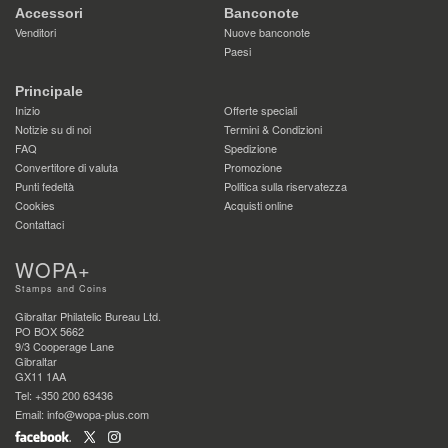
Accessori
Banconote
Venditori
Nuove banconote
Paesi
Principale
Inizio
Offerte speciali
Notizie su di noi
Termini & Condizioni
FAQ
Spedizione
Convertitore di valuta
Promozione
Punti fedeltà
Politica sulla riservatezza
Cookies
Acquisti online
Contattaci
WOPA+
Stamps and Coins
Gibraltar Philatelic Bureau Ltd.
PO BOX 5662
9/3 Cooperage Lane
Gibraltar
GX11 1AA
Tel: +350 200 63436
Email: info@wopa-plus.com