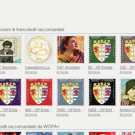
sioni di francobolli raccomandati
100° Anniversario di Paruyr Sevak
Capodanno Lunare
100° Anniversario di Gohar Gasparyan
50 - 19ª Emissione Definitiva, Stemmi Armeni
enia
Armenia
Armenia
Armenia
Armenia
380 - 19ª Emissione Definitiva, Stemmi Armeni
400 - 19ª Emissione Definitiva, Stemmi Armeni
1000 - 19ª Emissione Definitiva, Stemmi Armeni
1600 - 19ª Emissione Definitiva, Stemmi Armeni
enia
Armenia
Armenia
Armenia
Armenia
cobolli raccomandate da WOPA+