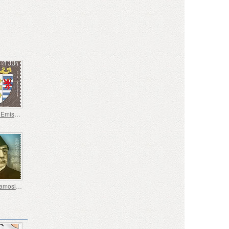
100 - 19ª Emissione Definitiva, Stemmi Armeni
Armeni Famosi nel Mondo - 200° Anniversario di Nubar Nubarian, Nubar Pasha