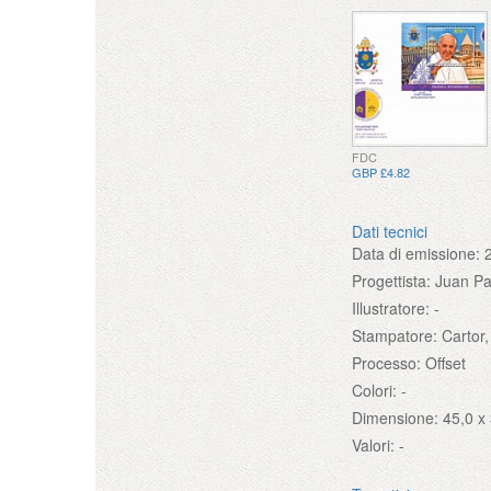
FDC
GBP £4.82
Dati tecnici
Data di emissione:
Progettista:
Juan Pa
Illustratore:
-
Stampatore:
Cartor
Processo:
Offset
Colori:
-
Dimensione:
45,0 x
Valori:
-