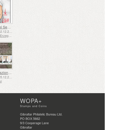
Lingua dei Segni - Buona
Emesse: 02.12.2025
Bosnia ed Erzegovina - Repubblica di Srpska
La Navigazione nel XVII e XVIII Secolo – La Navigazione della Torba
Emesse: 05.12.2025
si
WOPA+
Stamps and Coins
Gibraltar Philatelic Bureau Ltd.
PO BOX 5662
9/3 Cooperage Lane
Gibraltar