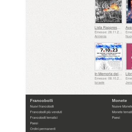
Lista Rappresentativa del Patrimonio Culturale Immateriale dell'umanità dell'UNESCO - Tradizione della Forgiatura a Gyumri
Emesse: 28.11.2025
Armenia
Nuo
In Memoria dei Caduti e Assassinati il ​​7 ottobre 2023
Emesse: 08.10.2025
Israele
Jer
Francobolli
Monete
Nuovi francobolli
Nuove Monet
Francobolli più venduti
Monete temat
Francobolli tematici
Paesi
Paesi
Ordini permanenti