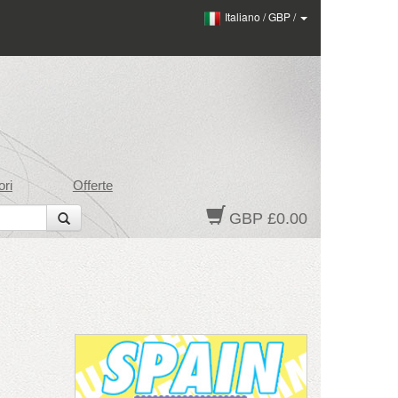
Italiano
/
GBP
/
ri
Offerte
GBP £0.00