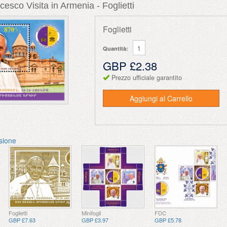
esco Visita in Armenia - Foglietti
Foglietti
Quantità:
GBP £2.38
Prezzo ufficiale garantito
Aggiungi al Carrello
ssione
Foglietti
Minifogli
FDC
GBP £7.63
GBP £3.97
GBP £5.78