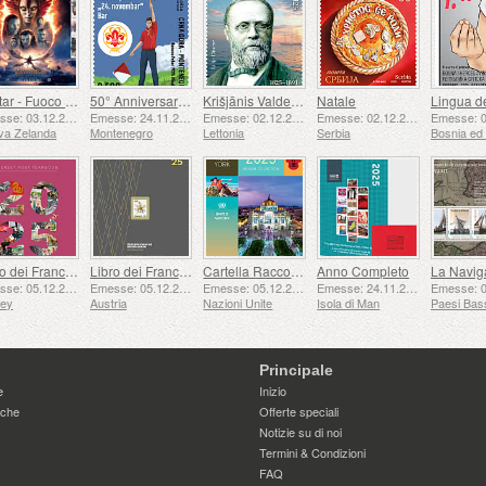
Avatar - Fuoco e Cenere
50° Anniversario della Fondazione del 24 Novembre Bar Scout
Krišjānis Valdemārs
Natale
Emesse: 03.12.2025
Emesse: 24.11.2025
Emesse: 02.12.2025
Emesse: 02.12.2025
va Zelanda
Montenegro
Lettonia
Serbia
Libro dei Francobolli
Libro dei Francobolli
Cartella Raccolta Annuale (New York)
Anno Completo
Emesse: 05.12.2025
Emesse: 05.12.2025
Emesse: 05.12.2025
Emesse: 24.11.2025
sey
Austria
Nazioni Unite
Isola di Man
Paesi Bas
Principale
e
Inizio
iche
Offerte speciali
Notizie su di noi
Termini & Condizioni
FAQ