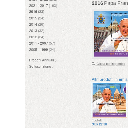
2016
Papa Franc
2021 - 2017
(163)
2016
(23)
2015
(24)
2014
(26)
2013
(32)
2012
(24)
2011 - 2007
(57)
2005 - 1999
(24)
Prodotti Annuali >
Clicca per ingrandire
Sottoscrizione >
Altri prodotti in emi
Foglietti
GBP £2.38