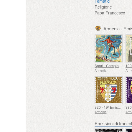
Tematici
Religione
Papa Francesco
Armenia - Emis
Sport - Campionato Europeo di Calcio, Euro
Armenia
Arm
320 - 19ª Emissione Definitiva, Stemmi Armeni
Armenia
Arm
Emissioni di fran