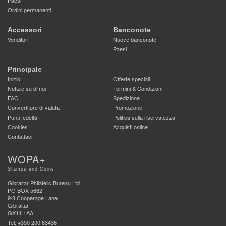
Paesi
Ordini permanenti
Accessori
Banconote
Venditori
Nuove banconote
Paesi
Principale
Inizio
Offerte speciali
Notizie su di noi
Termini & Condizioni
FAQ
Spedizione
Convertitore di valuta
Promozione
Punti fedeltà
Politica sulla riservatezza
Cookies
Acquisti online
Contattaci
WOPA+
Stamps and Coins
Gibraltar Philatelic Bureau Ltd.
PO BOX 5662
9/3 Cooperage Lane
Gibraltar
GX11 1AA
Tel: +350 200 63436