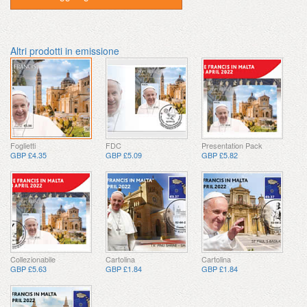
Altri prodotti in emissione
Foglietti
FDC
Presentation Pack
GBP £4.35
GBP £5.09
GBP £5.82
Collezionabile
Cartolina
Cartolina
GBP £5.63
GBP £1.84
GBP £1.84