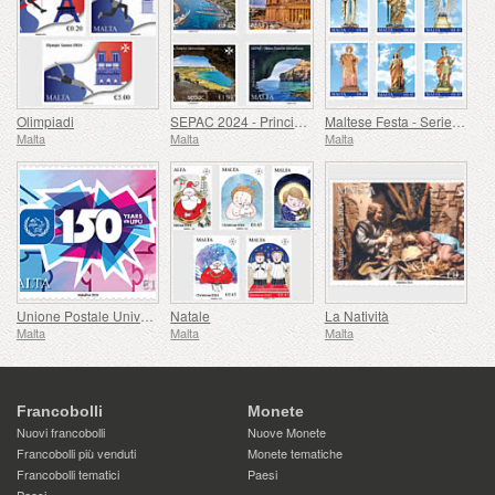
Olimpiadi
SEPAC 2024 - Principali Attrazioni Turistiche
Maltese Festa - Series VIII
Malta
Malta
Malta
Unione Postale Universale - 150° Anniversario
Natale
La Natività
Malta
Malta
Malta
Francobolli
Monete
Nuovi francobolli
Nuove Monete
Francobolli più venduti
Monete tematiche
Francobolli tematici
Paesi