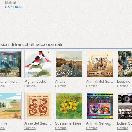
Minifogli
GBP £10.31
ioni di francobolli raccomandati
Lamantini nel fiume Gambia
Pigliamosche
Anatre
Animali del Gambia
Leopardi 
bia
Gambia
Gambia
Gambia
Gambia
mmie
Anno del Serpente
Sussurri in Fiore
Animali Selvaggi d’Africa
bia
Gambia
Gambia
Gambia
Gambia