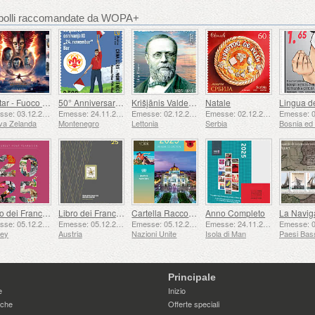
cobolli raccomandate da WOPA+
Avatar - Fuoco e Cenere
50° Anniversario della Fondazione del 24 Novembre Bar Scout
Krišjānis Valdemārs
Natale
Emesse: 03.12.2025
Emesse: 24.11.2025
Emesse: 02.12.2025
Emesse: 02.12.2025
va Zelanda
Montenegro
Lettonia
Serbia
Libro dei Francobolli
Libro dei Francobolli
Cartella Raccolta Annuale (New York)
Anno Completo
Emesse: 05.12.2025
Emesse: 05.12.2025
Emesse: 05.12.2025
Emesse: 24.11.2025
sey
Austria
Nazioni Unite
Isola di Man
Paesi Bas
Principale
e
Inizio
iche
Offerte speciali