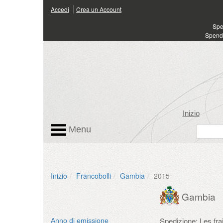
Accedi
Crea un Account
Spen
Spendi
Inizio
Menu
Inizio
Francobolli
Gambia
2015
Gambia
Spedizione: Les fr
Anno di emissione