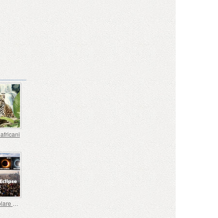
africani
Eclissi Solare Totale