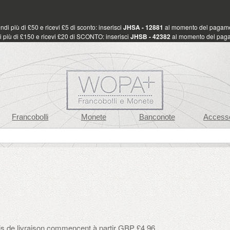
di più di £50 e ricevi £5 di sconto: inserisci
JHSA - 12881
al momento del pagam
 più di £150 e ricevi £20 di SCONTO: inserisci
JHSB - 42382
al momento del pag
Francobolli
Monete
Banconote
Accesso
ais de livraison commencent à partir GBP £4.96