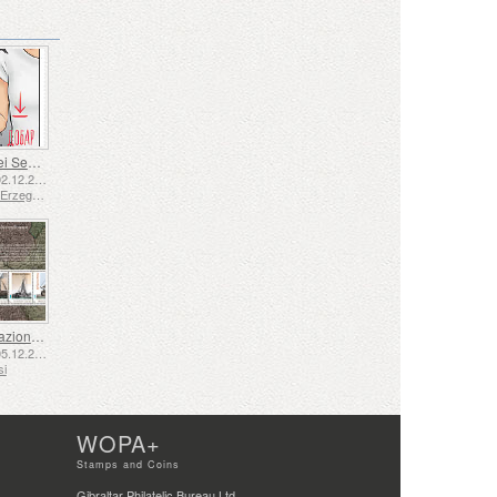
Lingua dei Segni - Buona
Emesse: 02.12.2025
Bosnia ed Erzegovina - Repubblica di Srpska
La Navigazione nel XVII e XVIII Secolo – La Navigazione della Torba
Emesse: 05.12.2025
si
WOPA+
Stamps and Coins
Gibraltar Philatelic Bureau Ltd.