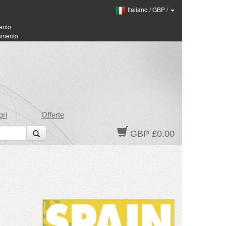
Italiano
/
GBP
/
ento
amento
ri
Offerte
GBP £0.00