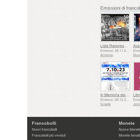
Emissioni di fran
Lista Rappresentativa del Patrimonio Culturale Immateriale dell'umanità dell'UNESCO - Tradizione della Forgiatura a Gyumri
Emesse: 28.11.2025
Armenia
Nuo
In Memoria dei Caduti e Assassinati il ​​7 ottobre 2023
Emesse: 08.10.2025
Israele
Jer
Francobolli
Monete
Nuovi francobolli
Nuove Monet
Francobolli più venduti
Monete temat