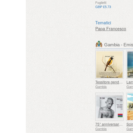
Foglietti
GBP £5.73
Tematici
Papa Francesco
Gambia - Emiss
Tessitore gendarme
Gambia
Gam
75° anniversario della scomparsa di Mahatma Gandhi
Sci
Gambia
Gam