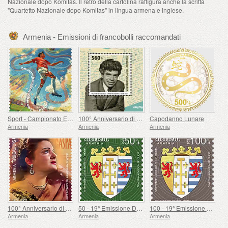
Nazionale dopo Komitas. Il retro della cartolina raffigura anche la scritta
"Quartetto Nazionale dopo Komitas" in lingua armena e inglese.
Armenia - Emissioni di francobolli raccomandati
Sport - Campionato Europeo di Calcio, Euro
100° Anniversario di Paruyr Sevak
Capodanno Lunare
Armenia
Armenia
Armenia
100° Anniversario di Gohar Gasparyan
50 - 19ª Emissione Definitiva, Stemmi Armeni
100 - 19ª Emissione Definitiva, Stemmi Armeni
Armenia
Armenia
Armenia