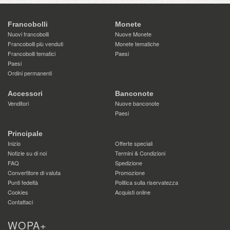
Francobolli
Monete
Nuovi francobolli
Nuove Monete
Francobolli più venduti
Monete tematiche
Francobolli tematici
Paesi
Paesi
Ordini permanenti
Accessori
Banconote
Venditori
Nuove banconote
Paesi
Principale
Inizio
Offerte speciali
Notizie su di noi
Termini & Condizioni
FAQ
Spedizione
Convertitore di valuta
Promozione
Punti fedeltà
Politica sulla riservatezza
Cookies
Acquisti online
Contattaci
WOPA+