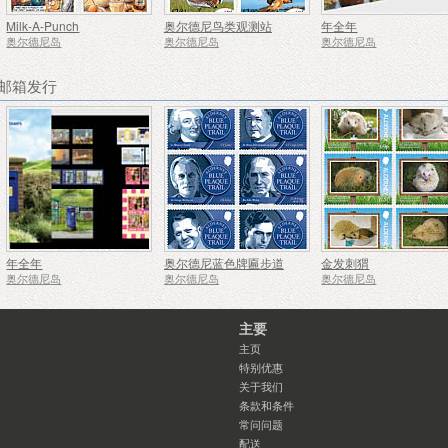
Milk-A-Punch
奥尔德尼鸟类观测站
年全年
奥尔德尼岛
奥尔德尼岛
奥尔德尼岛
荐邮箱发行
年全年
奥尔德尼蓝色牌匾步道
金发刺猬
奥尔德尼岛
奥尔德尼岛
奥尔德尼岛
主要
主页
特别优惠
关于我们
条款和条件
常问问题
配送