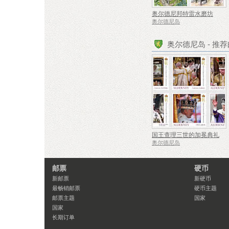
奥尔德尼邦特雷水磨坊
奥尔德尼岛
奥尔德尼岛 - 推
国王查理三世的加冕典礼
奥尔德尼岛
邮票
硬币
新邮票
新硬币
最畅销邮票
硬币主题
邮票主题
国家
国家
长期订单