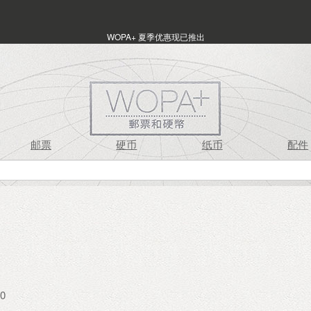
WOPA+ 夏季优惠现已推出
邮票
硬币
纸币
配件
0