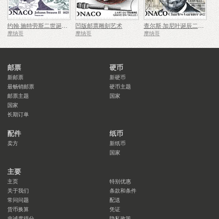
约翰·施特劳斯二世诞辰二百周年
凹版邮票雕刻艺术
查尔斯·加尼叶诞辰二百周年
摩纳哥
摩纳哥
摩纳哥
邮票
硬币
新邮票
新硬币
最畅销邮票
硬币主题
邮票主题
国家
国家
长期订单
配件
纸币
卖方
新纸币
国家
主要
主页
特别优惠
关于我们
条款和条件
常问问题
配送
货币换算
凭证
忠诚度得分
隐私政策