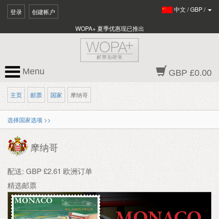
中文
/
GBP
/
登录
创建帐户
WOPA+ 夏季优惠现已推出
Menu
GBP £0.00
主页
邮票
国家
摩纳哥
选择国家选项 >>
摩纳哥
配送: GBP £2.61 欧洲订单
精选邮票