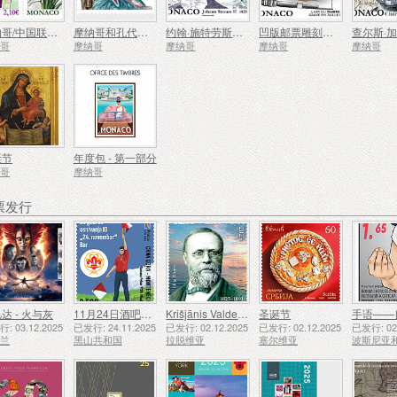
摩纳哥/中国联合发行——建交30周年
摩纳哥和孔代公主玛丽亚·卡特琳娜
约翰·施特劳斯二世诞辰二百周年
凹版邮票雕刻艺术
纳哥
摩纳哥
摩纳哥
摩纳哥
摩纳哥
诞节
年度包 - 第一部分
纳哥
摩纳哥
票发行
达 - 火与灰
11月24日酒吧侦察员成立50周年
Krišjānis Valdemārs
圣诞节
手语——
: 03.12.2025
已发行: 24.11.2025
已发行: 02.12.2025
已发行: 02.12.2025
已发行: 02.
西兰
黑山共和国
拉脱维亚
塞尔维亚