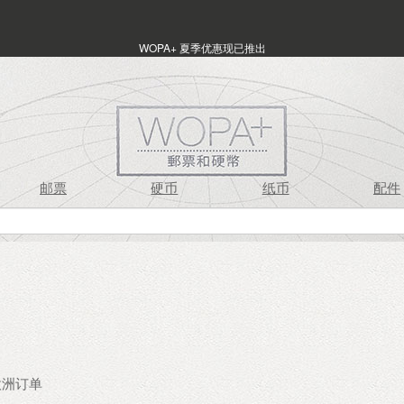
WOPA+ 夏季优惠现已推出
邮票
硬币
纸币
配件
 欧洲订单