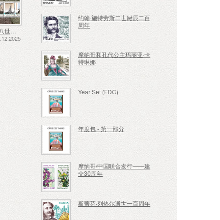
约翰·施特劳斯二世诞辰二百
周年
十七、十八世纪的航运——泥炭运输
12.2025
摩纳哥和孔代公主玛丽亚·卡
特琳娜
Year Set (FDC)
年度包 - 第一部分
摩纳哥/中国联合发行——建
交30周年
斯蒂芬·列热尔逝世一百周年