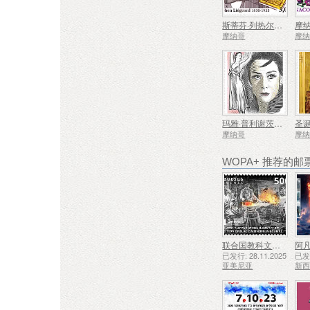
斯蒂芬·列热尔逝世一百周年
摩纳哥
摩
玛雅·普利谢茨卡娅诞辰一百周年
圣
摩纳哥
摩
WOPA+ 推荐的邮
联合国教科文组织人类非物质文化遗产代表作名录——久姆里的铁匠技艺
阿凡
已发行: 28.11.2025
已发行
亚美尼亚
新