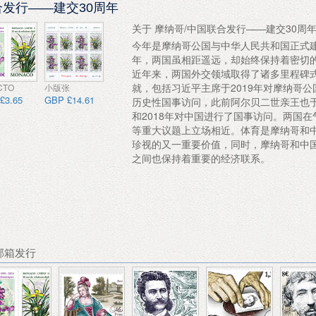
合发行——建交30周年
关于 摩纳哥/中国联合发行——建交30周
今年是摩纳哥公国与中华人民共和国正式建
年，两国虽相距遥远，却始终保持着密切
近年来，两国外交领域取得了诸多里程碑
就，包括习近平主席于2019年对摩纳哥公
CTO
小版张
£3.65
GBP £14.61
历史性国事访问，此前阿尔贝二世亲王也于2
和2018年对中国进行了国事访问。两国在
等重大议题上立场相近。体育是摩纳哥和
珍视的又一重要价值，同时，摩纳哥和中
之间也保持着重要的经济联系。
荐邮箱发行