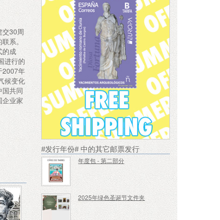
年
交30周
的联系。
式的成
国进行的
007年
气候变化
中国共同
国企业家
#发行年份# 中的其它邮票发行
年度包 - 第二部分
2025年绿色圣诞节文件夹