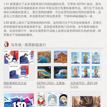
1.91 邮票展示了从米克斯塔洞穴内部拍摄的全景。它带有 SEPAC 标志，因为
这枚邮票是马耳他邮政参加 2024 年联合发行竞赛的参赛作品。洞穴位于戈佐岛
纳杜尔崎岖的悬崖上，透过宽阔的缝隙，可以欣赏到拉姆拉湾的壮丽景色，这
是岛上壮观的沙滩。米克斯塔洞穴将自然美景、宁静和神秘感融为一体。
3.85 邮票上展示了蓝洞海蚀洞的内部。这些洞穴位于马耳他东南海岸，距离古
朴的维德伊兹祖里格渔港不远。蓝洞是游客的热门目的地，全年都有游船出
海。在这些洞穴中，海水在墙壁和天花板上反射出蓝色和绿松石色的色调，映
照着水下动植物的颜色。
马耳他 - 推荐邮箱发行
国际奥林匹克大会
SEPAC 2024 - 主要旅游景点
马耳他节日 - 系列 VIII
马耳他
马耳他
马耳他