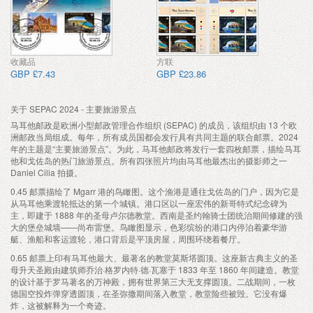
收藏品
方联
GBP £7.43
GBP £23.86
关于 SEPAC 2024 - 主要旅游景点
马耳他邮政是欧洲小型邮政管理合作组织 (SEPAC) 的成员，该组织由 13 个欧
洲邮政当局组成。每年，所有成员国都会发行具有共同主题的联合邮票。2024
年的主题是“主要旅游景点”。为此，马耳他邮政将发行一套四枚邮票，描绘马耳
他和戈佐岛的热门旅游景点。所有四张照片均由马耳他最杰出的摄影师之一
Daniel Cilia 拍摄。
0.45 邮票描绘了 Mgarr 港的鸟瞰图。这个渔港是通往戈佐岛的门户，因为它是
从马耳他乘渡轮抵达的第一个城镇。港口区以一座宏伟的新哥特式纪念碑为
主，即建于 1888 年的圣母卢尔德教堂。西南是圣约翰骑士团统治期间修建的强
大的堡垒城墙——尚布雷堡。鸟瞰图显示，色彩缤纷的港口内停泊着豪华游
艇、渔船和客运渡轮，港口背后是平顶房屋，周围环绕着餐厅。
0.65 邮票上印有马耳他最大、最著名的教堂莫斯塔圆顶。这座新古典主义的圣
母升天圣殿由建筑师乔治·格罗内特·德·瓦塞于 1833 年至 1860 年间建造。教堂
的设计基于罗马著名的万神殿，拥有世界第三大无支撑圆顶。二战期间，一枚
德国空投炸弹穿透圆顶，在圣弥撒期间落入教堂，教堂险些被毁。它没有爆
炸，这被解释为一个奇迹。