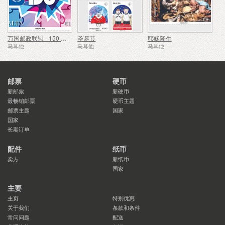
万国邮政联盟 - 150 周年
圣诞节
耶稣降生
马耳他
马耳他
马耳他
邮票
硬币
新邮票
新硬币
最畅销邮票
硬币主题
邮票主题
国家
国家
长期订单
配件
纸币
卖方
新纸币
国家
主要
主页
特别优惠
关于我们
条款和条件
常问问题
配送