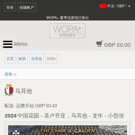
中文
/
GBP
/
登录
创建帐户
WOPA+ 夏季优惠现已推出
Menu
GBP £0.00
主页
邮票
马耳他
2024
选项 >>
马耳他
配送: 运费开始 GBP £0.43
2024
中国花园 - 圣卢齐亚，马耳他 - 龙年 - 小型张