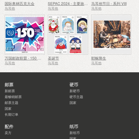
国际奥林匹克大会
SEPAC 2024 - 主要旅游景点
马耳他节日 - 系列 VIII
马耳他
马耳他
马耳他
万国邮政联盟 - 150 周年
圣诞节
耶稣降生
马耳他
马耳他
马耳他
邮票
硬币
新邮票
新硬币
最畅销邮票
硬币主题
邮票主题
国家
国家
长期订单
配件
纸币
卖方
新纸币
国家