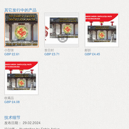
其它发行中的产品
小型张
首日封
邮折
GBP £2.61
GBP £3.71
GBP £4.45
收藏品
GBP £4.08
技术细节
发布日期：
29.02.2024
设计师：
Illustration by Fabio Agius