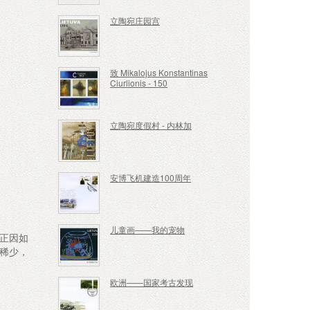
立陶宛庄园宫
致 Mikalojus Konstantinas
Ciurlionis - 150
立陶宛度假村 - 内林加
安博飞机建造100周年
儿童画——我的宠物
正因如
稀少，
欧洲——国家考古发现