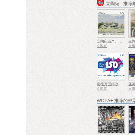
立陶宛 - 推
立陶宛遗产、庄园
立陶宛
立
发往万国邮政联盟 - 150
圣
立陶宛
立
WOPA+ 推荐的邮