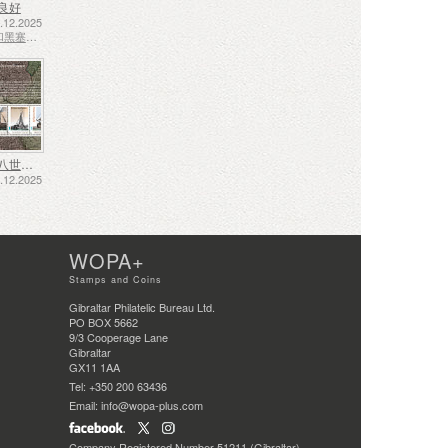
良好
12.2025
波斯尼亚和黑塞哥维那 - 斯普斯卡共和国
十七、十八世纪的航运——泥炭运输
12.2025
WOPA+
Stamps and Coins
Gibraltar Philatelic Bureau Ltd.
PO BOX 5662
9/3 Cooperage Lane
Gibraltar
GX11 1AA
Tel: +350 200 63436
Email: info@wopa-plus.com
Company Registered Number 51211 (Gibraltar)