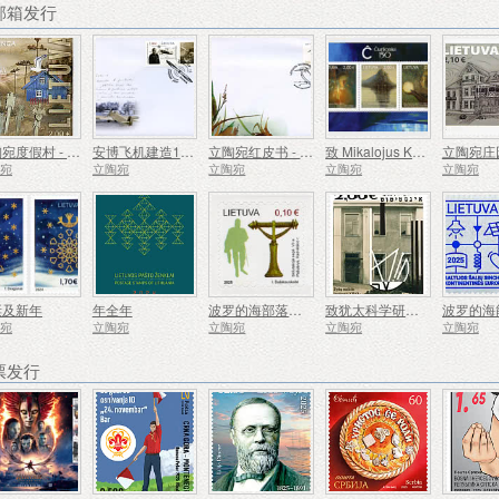
荐邮箱发行
立陶宛度假村 - 内林加
安博飞机建造100周年
立陶宛红皮书 - 鸟类
致 Mikalojus Konstantinas Ciurlionis - 150
立陶宛庄
陶宛
立陶宛
立陶宛
立陶宛
立陶宛
诞及新年
年全年
波罗的海部落、萨莫吉提亚人
致犹太科学研究所 YIVO，100
陶宛
立陶宛
立陶宛
立陶宛
立陶宛
票发行