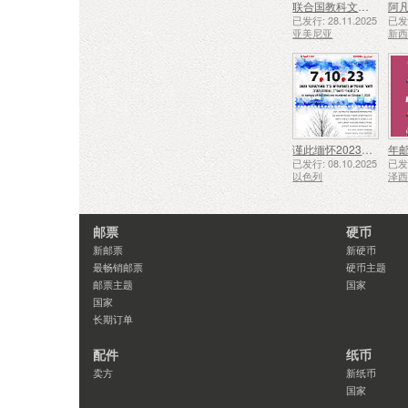
联合国教科文组织人类非物质文化遗产代表作名录——久姆里的铁匠技艺
阿凡
已发行: 28.11.2025
已发行
亚美尼亚
新
谨此缅怀2023年10月7日遇难和被谋杀的人们
年
已发行: 08.10.2025
已发行
以色列
泽
邮票
硬币
新邮票
新硬币
最畅销邮票
硬币主题
邮票主题
国家
国家
长期订单
配件
纸币
卖方
新纸币
国家