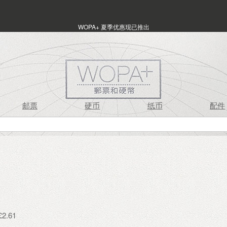
WOPA+ 夏季优惠现已推出
邮票
硬币
纸币
配件
2.61