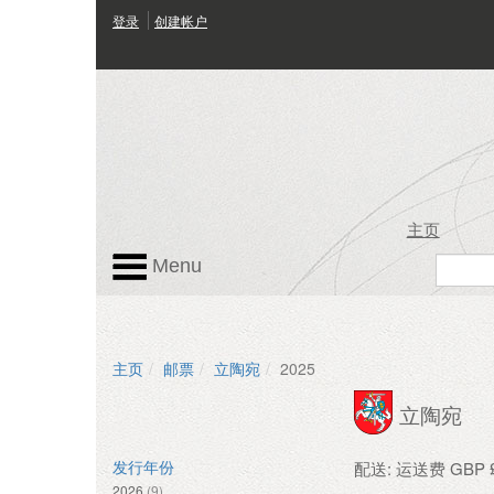
登录
创建帐户
主页
Menu
主页
邮票
立陶宛
2025
立陶宛
配送: 运送费 GBP £
发行年份
2026
(9)