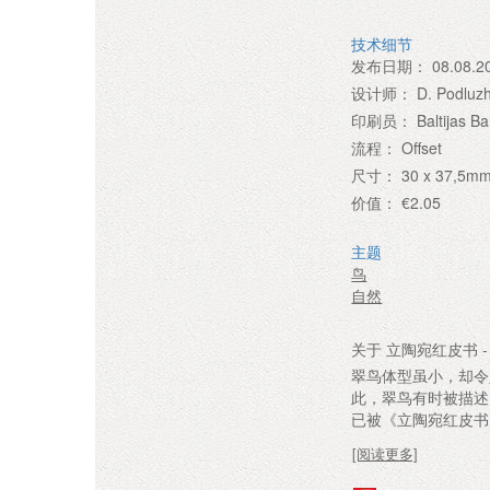
技术细节
发布日期：
08.08.2
设计师：
D. Podluz
印刷员：
Baltijas B
流程：
Offset
尺寸：
30 x 37,5m
价值：
€2.05
主题
鸟
自然
关于 立陶宛红皮书 -
翠鸟体型虽小，却令
此，翠鸟有时被描述
已被《立陶宛红皮书
[阅读更多]