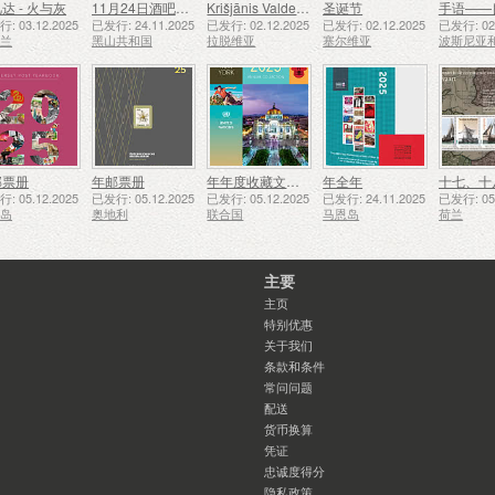
达 - 火与灰
11月24日酒吧侦察员成立50周年
Krišjānis Valdemārs
圣诞节
手语——
: 03.12.2025
已发行: 24.11.2025
已发行: 02.12.2025
已发行: 02.12.2025
已发行: 02.
西兰
黑山共和国
拉脱维亚
塞尔维亚
邮票册
年邮票册
年年度收藏文件夹（纽约）
年全年
: 05.12.2025
已发行: 05.12.2025
已发行: 05.12.2025
已发行: 24.11.2025
已发行: 05.
西岛
奥地利
联合国
马恩岛
荷兰
主要
主页
特别优惠
关于我们
条款和条件
常问问题
配送
货币换算
凭证
忠诚度得分
隐私政策