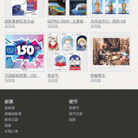
国际奥林匹克大会
SEPAC 2024 - 主要旅游景点
马耳他节日 - 系列 VIII
马耳他
马耳他
马耳他
万国邮政联盟 - 150 周年
圣诞节
耶稣降生
马耳他
马耳他
马耳他
邮票
硬币
新邮票
新硬币
最畅销邮票
硬币主题
邮票主题
国家
国家
长期订单