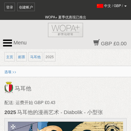
中文
/
GBP
/
登录
创建帐户
WOPA+ 夏季优惠现已推出
Menu
GBP £0.00
主页
邮票
马耳他
2025
选项 >>
马耳他
配送: 运费开始 GBP £0.43
2025
马耳他的漫画艺术 - Diabolik - 小型张