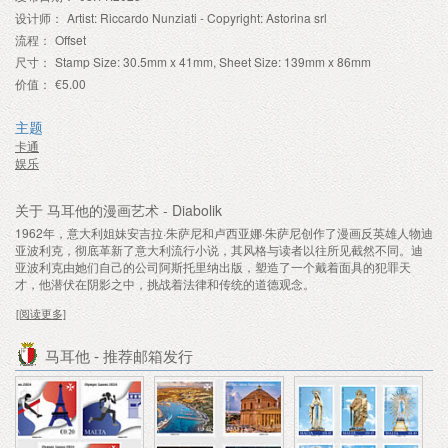
设计师：
Artist: Riccardo Nunziati - Copyright: Astorina srl
流程：
Offset
尺寸：
Stamp Size: 30.5mm x 41mm, Sheet Size: 139mm x 86mm
价值：
€5.00
主题
卡通
娱乐
关于 马耳他的漫画艺术 - Diabolik
1962年，意大利姐妹安吉拉·朱萨尼和卢西亚娜·朱萨尼创作了漫画反英雄人物迪
亚波利克，彻底革新了意大利流行小说，其风格与读者以往所见截然不同。迪
亚波利克由她们自己的公司阿斯托里纳出版，塑造了一个戴着面具的犯罪天
才，他潜伏在阴影之中，挑战着法律和传统的道德观念。
[阅读更多]
马耳他 - 推荐邮箱发行