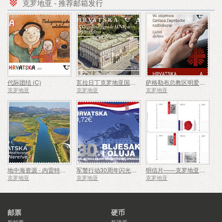
克罗地亚 - 推荐邮箱发行
代际团结 (C)
瓦拉日丁克罗地亚国家剧院大楼 150 周年
萨格勒布总教区明爱成立 90 周年 (C)
克罗地亚
克罗地亚
克罗地亚
地中海资源 - 内雷特瓦三角洲（C）
军警行动30周年闪光与风暴（C）
明信片——克罗地亚军事传统
克罗地亚
克罗地亚
克罗地亚
邮票
硬币
新邮票
新硬币