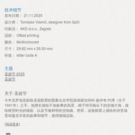
技术细节
发布日期：
21.11.2025
设计师：
Tomislav Vlainić, designer from Split
印刷员：
AKD d.o.o., Zagreb
流程：
Offset printing
颜色：
Multicoloured
尺寸：
29.82 mm x 35.50 mm
价值：
letter code A
主题
圣诞节 2025
圣诞节
关于 圣诞节
今年克罗地亚邮政圣诞邮票的图案出自学院派画家拉特科·扬伊奇·约博（生于
1941年）之手。他擅长描绘不加叙事的风景，精于特写镜头下的浩瀚大海，描
绘映照时光的镜面，以及节奏鲜明的交响曲。然而，这枚邮票上描绘的诗意场
景却蕴含丰富的叙事和细节，值得细细品味。
[阅读更多]