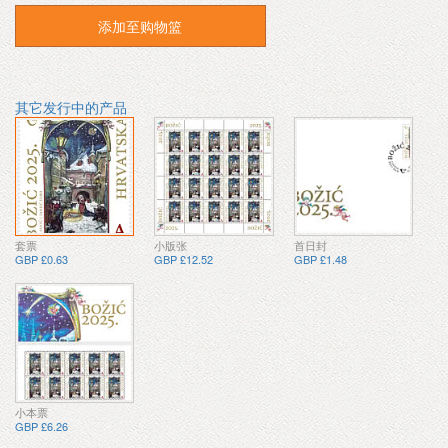
添加至购物篮
其它发行中的产品
套票
小版张
首日封
GBP £0.63
GBP £12.52
GBP £1.48
小本票
GBP £6.26