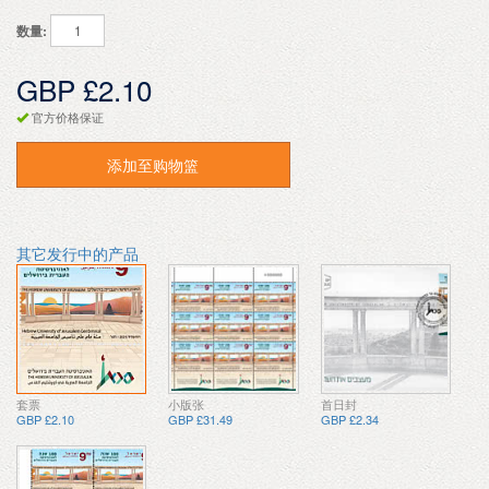
数量:
GBP £2.10
官方价格保证
添加至购物篮
其它发行中的产品
套票
小版张
首日封
GBP £2.10
GBP £31.49
GBP £2.34