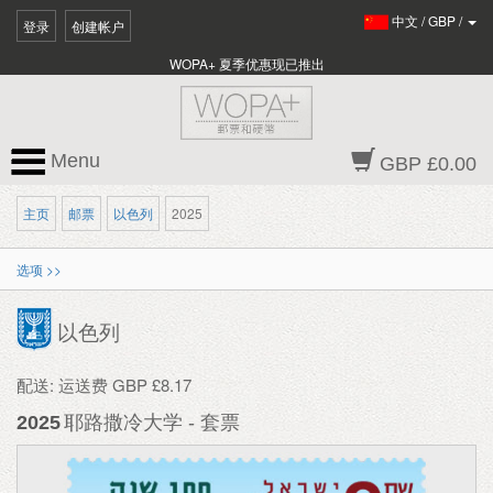
中文
/
GBP
/
登录
创建帐户
WOPA+ 夏季优惠现已推出
Menu
GBP £0.00
主页
邮票
以色列
2025
选项 >>
以色列
配送: 运送费 GBP £8.17
2025
耶路撒冷大学 - 套票