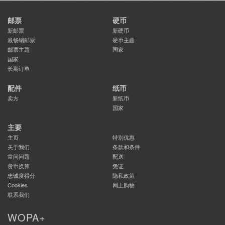
邮票
硬币
新邮票
新硬币
最畅销邮票
硬币主题
邮票主题
国家
国家
长期订单
配件
纸币
卖方
新纸币
国家
主要
主页
特别优惠
关于我们
条款和条件
常问问题
配送
货币换算
凭证
忠诚度得分
隐私政策
Cookies
网上购物
联系我们
WOPA+