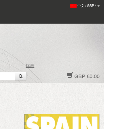
中文
/
GBP
/
优惠
GBP £0.00