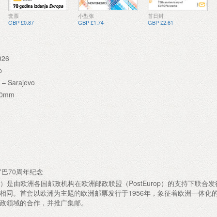
套票
小型张
首日封
GBP £0.87
GBP £1.74
GBP £2.61
026
p
” – Sarajevo
.00mm
罗巴70周年纪念
A）是由欧洲各国邮政机构在欧洲邮政联盟（PostEurop）的支持下联合
相同。首套以欧洲为主题的欧洲邮票发行于1956年，象征着欧洲一体化
政领域的合作，并推广集邮。