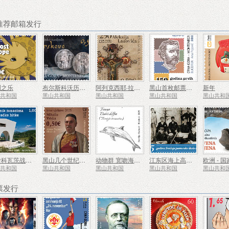
 推荐邮箱发行
洲之乐
布尔斯科沃历史遗产
阿列克西耶·拉佐维奇诞辰 250 周年
黑山首枚邮票发行 150 周年
新年
山共和国
黑山共和国
黑山共和国
黑山共和国
黑山共和
莫伊科瓦茨战役英雄纪念碑
黑山几个世纪以来的艺术 Mihailo Vrbica
动物群 宽吻海豚 (Tursiops Truncatus)
江东区海上高中175周年
山共和国
黑山共和国
黑山共和国
黑山共和国
黑山共和
票发行