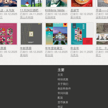
达 - 火与灰
11月24日酒吧侦察员成立50周年
Krišjānis Valdemārs
圣诞节
手语——
: 03.12.2025
已发行: 24.11.2025
已发行: 02.12.2025
已发行: 02.12.2025
已发行: 02.
西兰
黑山共和国
拉脱维亚
塞尔维亚
邮票册
年邮票册
年年度收藏文件夹（纽约）
年全年
: 05.12.2025
已发行: 05.12.2025
已发行: 05.12.2025
已发行: 24.11.2025
已发行: 05.
西岛
奥地利
联合国
马恩岛
荷兰
主要
主页
特别优惠
关于我们
条款和条件
常问问题
配送
货币换算
凭证