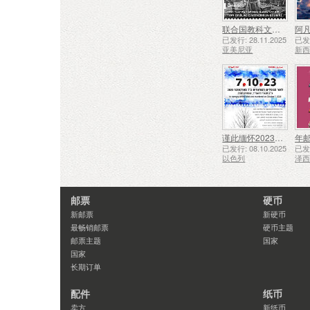
联合国教科文组织人类非物质文化遗产代表作名录——久姆里的铁匠技艺
阿凡
已发行: 28.11.2025
已发行
亚美尼亚
新
谨此缅怀2023年10月7日遇难和被谋杀的人们
年
已发行: 08.10.2025
已发行
以色列
泽
邮票
硬币
新邮票
新硬币
最畅销邮票
硬币主题
邮票主题
国家
国家
长期订单
配件
纸币
卖方
新纸币