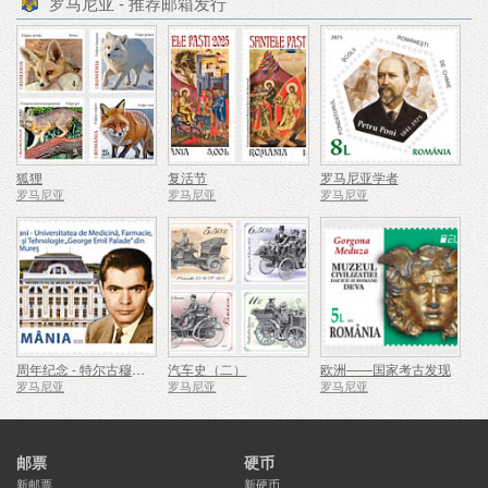
罗马尼亚 - 推荐邮箱发行
狐狸
复活节
罗马尼亚学者
罗马尼亚
罗马尼亚
罗马尼亚
周年纪念 - 特尔古穆列什乔治埃米尔帕拉德医学、药学、科学与技术大学
汽车史（二）
欧洲——国家考古发现
罗马尼亚
罗马尼亚
罗马尼亚
邮票
硬币
新邮票
新硬币