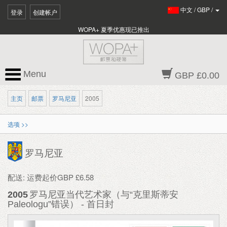
中文
/
GBP
/
登录
创建帐户
WOPA+ 夏季优惠现已推出
Menu
GBP £0.00
主页
邮票
罗马尼亚
2005
选项 >>
罗马尼亚
配送: 运费起价GBP £6.58
2005
罗马尼亚当代艺术家（与“克里斯蒂安
Paleologu”错误） - 首日封