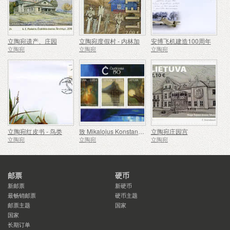
立陶宛遗产、庄园
立陶宛度假村 - 内林加
安博飞机建造100周年
立陶宛
立陶宛
立陶宛
立陶宛红皮书 - 鸟类
致 Mikalojus Konstantinas Ciurlionis - 150
立陶宛庄园宫
立陶宛
立陶宛
立陶宛
邮票
硬币
新邮票
新硬币
最畅销邮票
硬币主题
邮票主题
国家
国家
长期订单