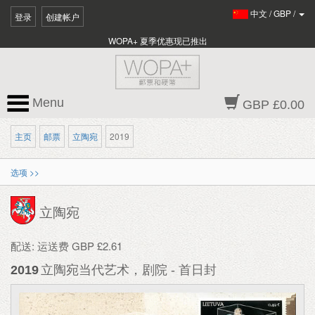
中文
/
GBP
/
登录
创建帐户
WOPA+ 夏季优惠现已推出
Menu
GBP £0.00
主页
邮票
立陶宛
2019
选项 >>
立陶宛
配送: 运送费 GBP £2.61
2019
立陶宛当代艺术，剧院 - 首日封