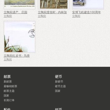
立陶宛遗产、庄园
立陶宛度假村 - 内林加
安博飞机建造100周年
立陶宛
立陶宛
立陶宛
立陶宛红皮书 - 鸟类
立陶宛
邮票
硬币
新邮票
新硬币
最畅销邮票
硬币主题
邮票主题
国家
国家
长期订单
配件
纸币