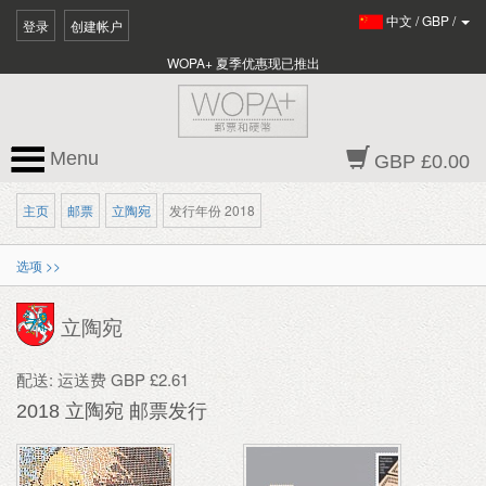
中文
/
GBP
/
登录
创建帐户
WOPA+ 夏季优惠现已推出
Menu
GBP £0.00
主页
邮票
立陶宛
发行年份 2018
选项 >>
立陶宛
配送: 运送费 GBP £2.61
2018 立陶宛 邮票发行