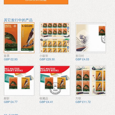
其它发行中的产品
套票
小版张
首日封
GBP £2.93
GBP £29.30
GBP £4.03
邮折
收藏品
方联
GBP £4.77
GBP £4.41
GBP £11.72