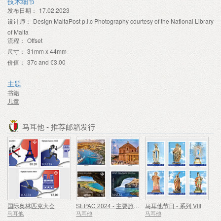
技术细节
发布日期：
17.02.2023
设计师：
Design MaltaPost p.l.c Photography courtesy of the National Library
of Malta
流程：
Offset
尺寸：
31mm x 44mm
价值：
37c and €3.00
主题
书籍
儿童
马耳他 - 推荐邮箱发行
国际奥林匹克大会
SEPAC 2024 - 主要旅游景点
马耳他节日 - 系列 VIII
马耳他
马耳他
马耳他