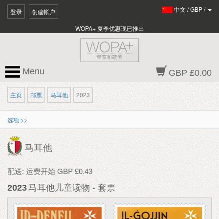
中文
/
GBP
/
登录
创建帐户
WOPA+ 夏季优惠现已推出
Menu
GBP £0.00
主页
邮票
马耳他
2023
选项 >>
马耳他
配送: 运费开始 GBP £0.43
2023
马耳他儿童读物 - 套票