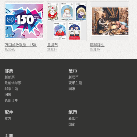
万国邮政联盟 - 150 周年
圣诞节
耶稣降生
马耳他
马耳他
马耳他
邮票
硬币
新邮票
新硬币
最畅销邮票
硬币主题
邮票主题
国家
国家
长期订单
配件
纸币
卖方
新纸币
国家
主要