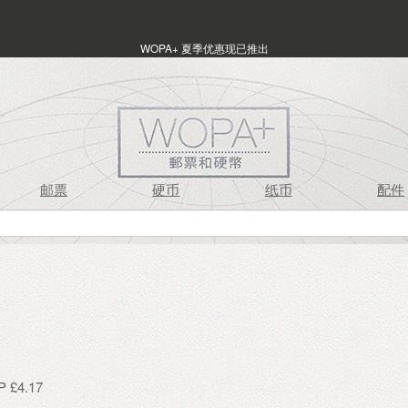
WOPA+ 夏季优惠现已推出
邮票
硬币
纸币
配件
£4.17