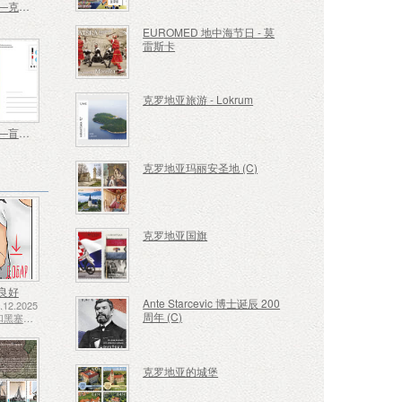
明信片——克罗地亚军事传统
EUROMED 地中海节日 - 莫
雷斯卡
克罗地亚旅游 - Lokrum
明信片——盲人教育中心 130 周年 Vinko Bek
克罗地亚玛丽安圣地 (C)
克罗地亚国旗
良好
Ante Starcevic 博士诞辰 200
12.2025
周年 (C)
波斯尼亚和黑塞哥维那 - 斯普斯卡共和国
克罗地亚的城堡