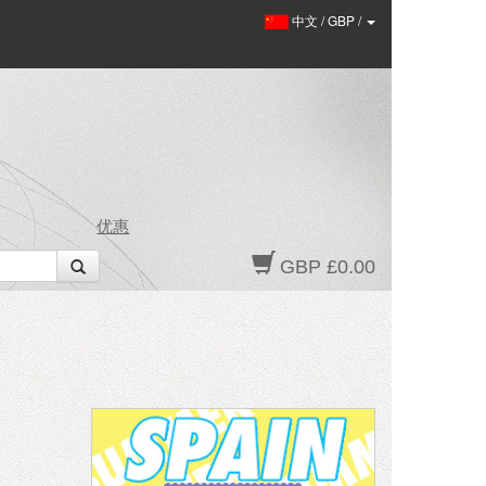
中文
/
GBP
/
优惠
GBP £0.00