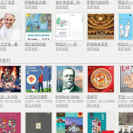
瓦拉日丁克罗地亚国家剧院大楼 150 周年
萨格勒布总教区明爱成立 90 周年 (C)
地中海资源 - 内雷特瓦三角洲（C）
军警行动30周年闪光与风暴（C）
罗地亚
克罗地亚
克罗地亚
克罗地亚
克罗地亚
教皇方济各 - 豪尔赫·马里奥·贝尔格里奥（1936-2025）（C)
我们如何回收
明信片——克罗地亚药学年
萨格勒布克罗地亚国家剧院 130 周年（C）
罗地亚
克罗地亚
克罗地亚
克罗地亚
克罗地亚
票发行
达 - 火与灰
11月24日酒吧侦察员成立50周年
Krišjānis Valdemārs
圣诞节
手语——
: 03.12.2025
已发行: 24.11.2025
已发行: 02.12.2025
已发行: 02.12.2025
已发行: 02.
西兰
黑山共和国
拉脱维亚
塞尔维亚