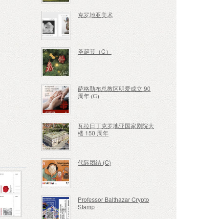
克罗地亚美术
圣诞节（C）
萨格勒布总教区明爱成立 90
周年 (C)
瓦拉日丁克罗地亚国家剧院大
楼 150 周年
代际团结 (C)
Professor Balthazar Crypto
Stamp