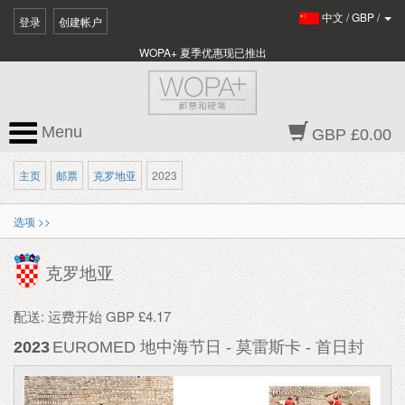
中文
/
GBP
/
登录
创建帐户
WOPA+ 夏季优惠现已推出
Menu
GBP £0.00
主页
邮票
克罗地亚
2023
选项 >>
克罗地亚
配送: 运费开始 GBP £4.17
2023
EUROMED 地中海节日 - 莫雷斯卡 - 首日封