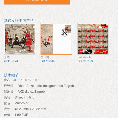
其它发行中的产品
套票
首日封
Full sheets
GBP £1.73
GBP £2.36
GBP £27.69
技术细节
发布日期：
10.07.2023
设计师：
Dean Roksandić, designer from Zagreb
印刷员：
AKD d.o.o., Zagreb
流程：
Offset Printing
颜色：
Multicolor
尺寸：
48.28 mm x 29.82 mm
价值：
1.99 EUR