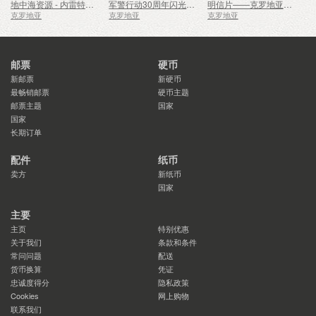
地中海资源 - 内雷特瓦三角洲（C）
军警行动30周年闪光与风暴（C）
明信片——克罗地亚军事传统
克罗地亚
克罗地亚
克罗地亚
邮票
硬币
新邮票
新硬币
最畅销邮票
硬币主题
邮票主题
国家
国家
长期订单
配件
纸币
卖方
新纸币
国家
主要
主页
特别优惠
关于我们
条款和条件
常问问题
配送
货币换算
凭证
忠诚度得分
隐私政策
Cookies
网上购物
联系我们