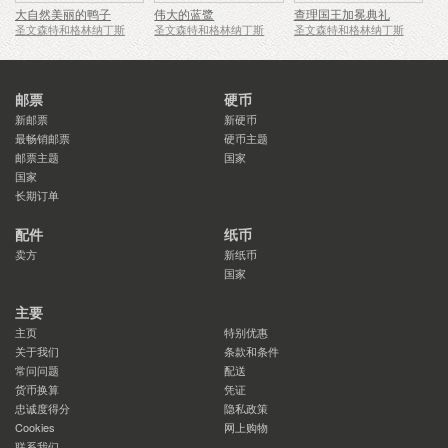
大自然美丽的鸭子
伟大的蓝鹭
查理国王加冕典礼
圣文森特和格林纳丁斯
圣文森特和格林纳丁斯
圣文森特和格林纳丁斯
邮票
硬币
新邮票
新硬币
最畅销邮票
硬币主题
邮票主题
国家
国家
长期订单
配件
纸币
卖方
新纸币
国家
主要
主页
特别优惠
关于我们
条款和条件
常问问题
配送
货币换算
凭证
忠诚度得分
隐私政策
Cookies
网上购物
联系我们