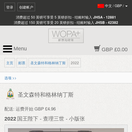
中文
/
GBP
/
登录
创建帐户
消费超过 50 英镑可享受 5 英镑折扣 - 结账时输入
JHSA - 12881
消费超过 150 英镑可享受 20 英镑折扣 - 结账时输入
JHSB - 42382
Menu
GBP £0.00
主页
邮票
圣文森特和格林纳丁斯
2022
选项 >>
圣文森特和格林纳丁斯
配送: 运费开始 GBP £4.96
2022
国王陛下 - 查理三世 - 小版张