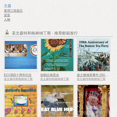
主题
查理三世国王
皇室
人物
圣文森特和格林纳丁斯 - 推荐邮箱发行
ECCB四十周年纪念
加勒比海昆虫
波士顿倾茶事件 250 周年
圣文森特和格林纳丁斯
圣文森特和格林纳丁斯
圣文森特和格林纳丁斯