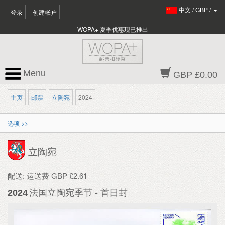
中文
/
GBP
/
登录
创建帐户
WOPA+ 夏季优惠现已推出
Menu
GBP £0.00
主页
邮票
立陶宛
2024
选项 >>
立陶宛
配送: 运送费 GBP £2.61
2024
法国立陶宛季节 - 首日封