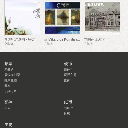
立陶宛红皮书 - 鸟类
致 Mikalojus Konstantinas Ciurlionis - 150
立陶宛庄园宫
立陶宛
立陶宛
立陶宛
邮票
硬币
新邮票
新硬币
最畅销邮票
硬币主题
邮票主题
国家
国家
长期订单
配件
纸币
卖方
新纸币
国家
主要