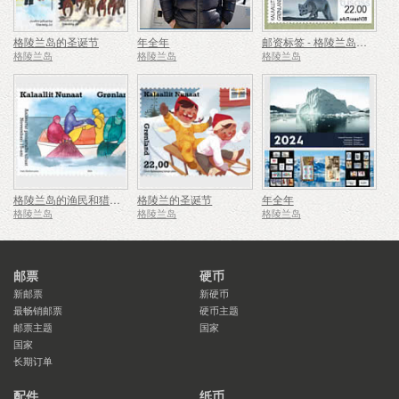
格陵兰岛的圣诞节
年全年
邮资标签 - 格陵兰岛的北极狐
格陵兰岛
格陵兰岛
格陵兰岛
格陵兰岛的渔民和猎人节
格陵兰的圣诞节
年全年
格陵兰岛
格陵兰岛
格陵兰岛
邮票
硬币
新邮票
新硬币
最畅销邮票
硬币主题
邮票主题
国家
国家
长期订单
配件
纸币