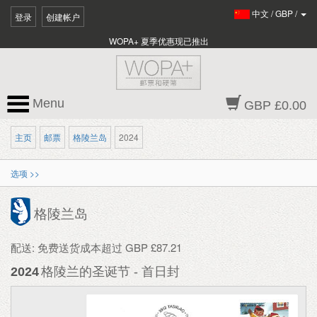
中文
/
GBP
/
登录
创建帐户
WOPA+ 夏季优惠现已推出
Menu
GBP £0.00
主页
邮票
格陵兰岛
2024
选项 >>
格陵兰岛
配送: 免费送货成本超过 GBP £87.21
2024
格陵兰的圣诞节 - 首日封