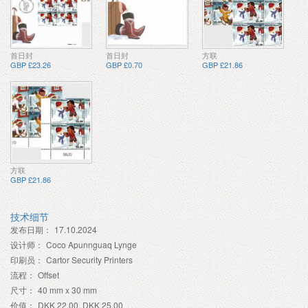
首日封
首日封
方联
GBP £23.26
GBP £0.70
GBP £21.86
方联
GBP £21.86
技术细节
发布日期：
17.10.2024
设计师：
Coco Apunnguaq Lynge
印刷员：
Cartor Security Printers
流程：
Offset
尺寸：
40 mm x 30 mm
价值：
DKK 22.00, DKK 25.00