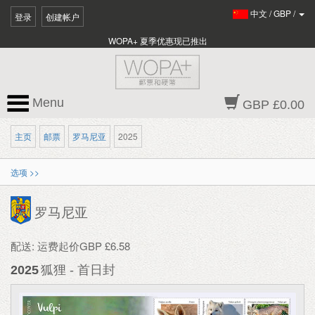
中文
/
GBP
/
登录
创建帐户
WOPA+ 夏季优惠现已推出
Menu
GBP £0.00
主页
邮票
罗马尼亚
2025
选项 >>
罗马尼亚
配送: 运费起价GBP £6.58
2025
狐狸 - 首日封