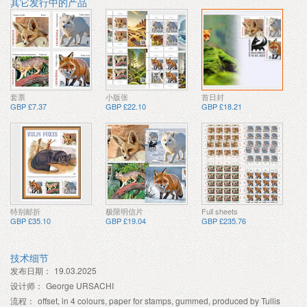
其它发行中的产品
套票
小版张
首日封
GBP £7.37
GBP £22.10
GBP £18.21
特别邮折
极限明信片
Full sheets
GBP £35.10
GBP £19.04
GBP £235.76
技术细节
发布日期：
19.03.2025
设计师：
George URSACHI
流程：
offset, in 4 colours, paper for stamps, gummed, produced by Tullis