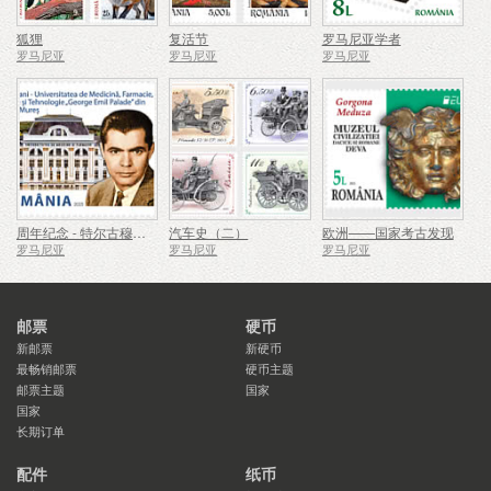
狐狸
复活节
罗马尼亚学者
罗马尼亚
罗马尼亚
罗马尼亚
周年纪念 - 特尔古穆列什乔治埃米尔帕拉德医学、药学、科学与技术大学
汽车史（二）
欧洲——国家考古发现
罗马尼亚
罗马尼亚
罗马尼亚
邮票
硬币
新邮票
新硬币
最畅销邮票
硬币主题
邮票主题
国家
国家
长期订单
配件
纸币