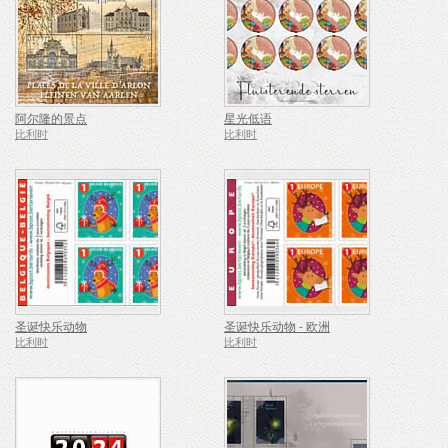
阿尔隆的景点
星光低语
比利时
比利时
圣诞快乐动物
圣诞快乐动物 - 欧洲
比利时
比利时