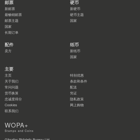
邮票
硬币
新邮票
新硬币
最畅销邮票
硬币主题
邮票主题
国家
国家
长期订单
配件
纸币
卖方
新纸币
国家
主要
主页
特别优惠
关于我们
条款和条件
常问问题
配送
货币换算
凭证
忠诚度得分
隐私政策
Cookies
网上购物
联系我们
WOPA+
Stamps and Coins
Gibraltar Philatelic Bureau Ltd.