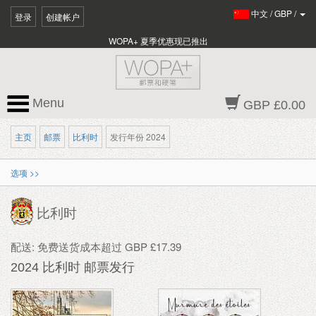
中文
/
GBP
/
登录
创建帐户
WOPA+ 夏季优惠现已推出
Menu
GBP £0.00
主页
邮票
比利时
发行年份 2024
选项 >>
比利时
配送: 免费送货成本超过 GBP £17.39
2024 比利时 邮票发行