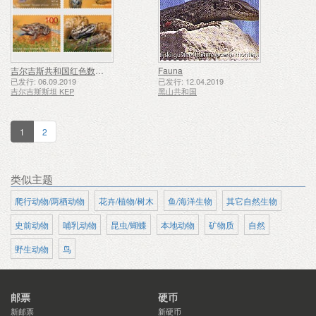
吉尔吉斯共和国红色数据手册（II），爬行动物和两栖动物
Fauna
已发行: 06.09.2019
已发行: 12.04.2019
吉尔吉斯斯坦 KEP
黑山共和国
1
2
类似主题
爬行动物/两栖动物
花卉/植物/树木
鱼/海洋生物
其它自然生物
史前动物
哺乳动物
昆虫/蝴蝶
本地动物
矿物质
自然
野生动物
鸟
邮票
硬币
新邮票
新硬币