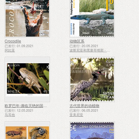
Crocodile
动物区系
已发行: 01.09.2021
已发行: 20.05.2021
冈比亚
波斯尼亚和黑塞哥维那 - 斯普斯卡共和国
欧罗巴年-濒临灭绝的国家野生动物
古代世界的动植物
已发行: 12.05.2021
已发行: 06.05.2021
马耳他
亚美尼亚