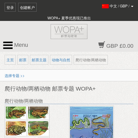
中文
/
GBP
/
登录
创建帐户
WOPA+ 夏季优惠现已推出
Menu
GBP £0.00
主页
邮票
邮票主题
动物与自然
爬行动物/两栖动物
选择专题 >>
爬行动物/两栖动物 邮票专题 WOPA+
爬行动物/两栖动物