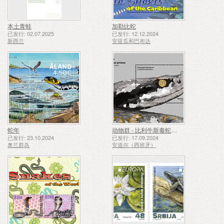
本土青蛙
加勒比蛇
已发行: 02.07.2025
已发行: 12.12.2024
新西兰
安提瓜和巴布达
蛇年
动物群 - 比利牛斯毒蛇、毒蛇
已发行: 23.10.2024
已发行: 17.09.2024
奥兰群岛
安道尔（西班牙）