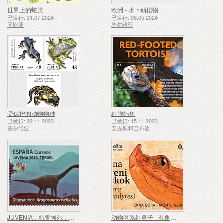
世界上的蛇类
欧洲 - 水下动植物
已发行: 31.07.2024
已发行: 08.05.2024
冈比亚
塞尔维亚
受保护的动物物种
红脚陆龟
已发行: 22.11.2023
已发行: 15.11.2023
塞尔维亚
安提瓜和巴布达
JUVENIA，特鲁埃尔，恐龙 - Aragosaurus sciaticus
动物区系红鼻子 - 有角的毒蛇，Vipera Ammodytes