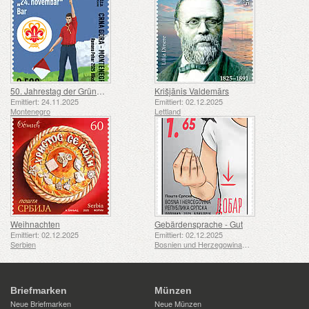
50. Jahrestag der Gründung der Pfadfindergruppe „24. November Bar Scout“
Krišjānis Valdemārs
Emittiert: 24.11.2025
Emittiert: 02.12.2025
Montenegro
Lettland
Weihnachten
Gebärdensprache - Gut
Emittiert: 02.12.2025
Emittiert: 02.12.2025
Serbien
Bosnien und Herzegowina - Republik Srpska
Briefmarken
Münzen
Neue Briefmarken
Neue Münzen