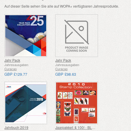
Auf dieser Seite sehen Sie alle auf WOPA+ verfügbaren Jahresprodukte.
Jahr Pack
Jahr Pack
Jahresausgaben
Jahresausgaben
Curacao
Curacao
GBP £129.77
GBP £98.63
Jahrbuch 2019
Jaarpakket: $ 100! - BLACK FRIDAY AANBIEDING