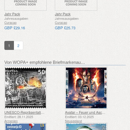
Jahr Pack
Jahr Pack
Jahresausgaben
Jahresausgaben
Curacao
Curacao
GBP £29.16
GBP £25.73
1
2
Von WOPA+ empfohlene Briefmarkenausgaben
UNESCO-Repräsentative Liste des Immateriellen Kulturerbes der Menschheit – Schmiedetradition in Gyumri
Avatar – Feuer und Asche
Emittiert: 28.11.2025
Emittiert: 03.12.2025
Armenien
Neuseeland