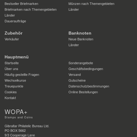
Bestseller Briefmarken
Münzen nach Themengebieten
Briefmarken nach Themengebieten
Länder
Länder
Daueraufträge
Zubehör
Banknoten
Verkäufer
Neue Banknoten
Länder
Hauptmenü
Startseite
Sonderangebote
Über uns
Geschäftsbedingungen
Häufig gestellte Fragen
Versand
Wechselkurse
Gutscheine
Treuepunkte
Datenschutzbestimmungen
Cookies
Online Bestellungen
Kontakt
WOPA+
Stamps and Coins
Gibraltar Philatelic Bureau Ltd.
PO BOX 5662
9/3 Cooperage Lane