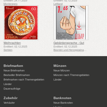
Emittiert: 24.11.2025
Emittiert: 02.12.2025
Montenegro
Lettland
Weihnachten
Gebärdensprache - Gut
Emittiert: 02.12.2025
Emittiert: 02.12.2025
Serbien
Bosnien und Herzegowina - Republik Srpska
Briefmarken
Münzen
Neue Briefmarken
Neue Münzen
Bestseller Briefmarken
Münzen nach Themengebieten
Briefmarken nach Themengebieten
Länder
Länder
Daueraufträge
Zubehör
Banknoten
Verkäufer
Neue Banknoten