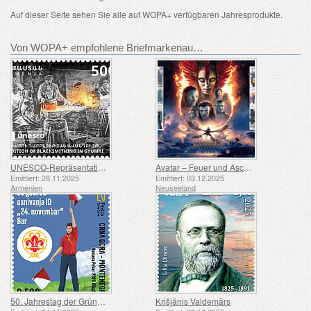
Auf dieser Seite sehen Sie alle auf WOPA+ verfügbaren Jahresprodukte.
Von WOPA+ empfohlene Briefmarkenausgaben
UNESCO-Repräsentative Liste des Immateriellen Kulturerbes der Menschheit – Schmiedetradition in Gyumri
Avatar – Feuer und Asche
Emittiert: 28.11.2025
Emittiert: 03.12.2025
Armenien
Neuseeland
50. Jahrestag der Gründung der Pfadfindergruppe „24. November Bar Scout“
Krišjānis Valdemārs