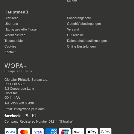
Länder
Hauptmenü
Startseite
Sonderangebote
Über uns
Geschäftsbedingungen
Häufig gestellte Fragen
Versand
Wechselkurse
Gutscheine
Treuepunkte
Datenschutzbestimmungen
Cookies
Online Bestellungen
Kontakt
WOPA+
Stamps and Coins
Gibraltar Philatelic Bureau Ltd.
PO BOX 5662
9/3 Cooperage Lane
Gibraltar
GX11 1AA
Tel: +350 200 63436
Email: info@wopa-plus.com
Company Registered Number 51211 (Gibraltar)