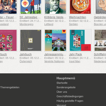
Avatar – Feuer und Asche
50. Jahrestag der Gründung der Pfadfindergruppe „24. November Bar Scout“
Krišjānis Valdemārs
Weihnachten
Emittiert: 03.12.2025
Emittiert: 24.11.2025
Emittiert: 02.12.2025
Emittiert: 02.12.2025
seeland
Montenegro
Lettland
Serbien
rbuch
Jahrbuch
Jahressammlungsmappe (New York)
Jahr Pack
Emittiert: 05.12.2025
Emittiert: 05.12.2025
Emittiert: 05.12.2025
Emittiert: 24.11.2025
sey
Österreich
Vereinte Nationen
Insel Man
Niederlan
Hauptmenü
Startseite
 Themengebieten
Sonderangebote
Über uns
Geschäftsbedingungen
Häufig gestellte Fragen
Versand