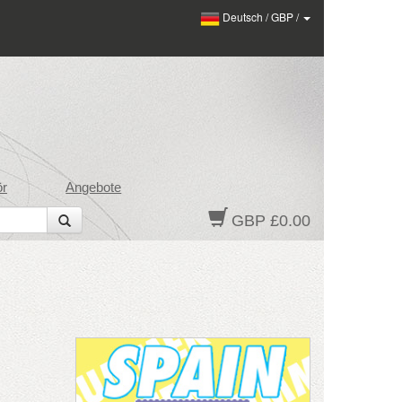
Deutsch
/
GBP
/
ör
Angebote
GBP £0.00