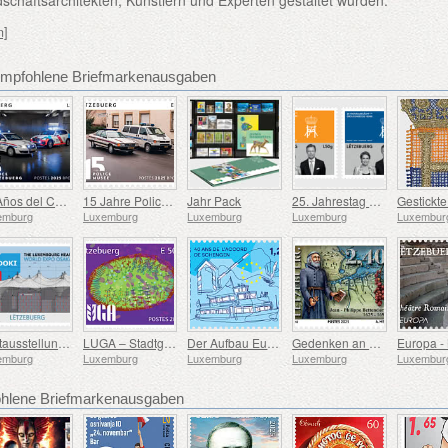
n]
Empfohlene Briefmarkenausgaben
25 Años del Cuerpo de Policía Gran Ducal
15 Jahre Policemusée
Jahr Pack
25. Jahrestag Seiner Königlichen Hoheit des Großherzogs
emburg
Luxemburg
Luxemburg
Luxemburg
Luxembur
Weltausstellung in Osaka
LUGA – Stadtgarten Luxemburg
Der Aufbau Europas
Gedenken an Pater Bettendorff
emburg
Luxemburg
Luxemburg
Luxemburg
Luxembur
lene Briefmarkenausgaben