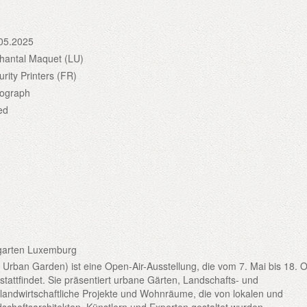
05.2025
hantal Maquet (LU)
urity Printers (FR)
thograph
ed
garten Luxemburg
rban Garden) ist eine Open-Air-Ausstellung, die vom 7. Mai bis 18. 
tattfindet. Sie präsentiert urbane Gärten, Landschafts- und
, landwirtschaftliche Projekte und Wohnräume, die von lokalen und
dschaftsarchitekten, Künstlern und Experten gestaltet wurden.