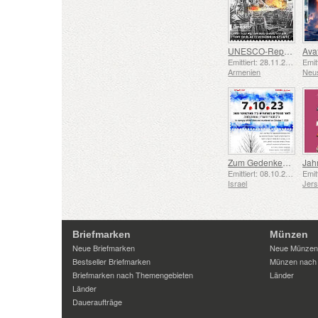
UNESCO-Repräsentative Liste des Immateriellen Kulturerbes der Menschheit – Schmiedetradition in Gyumri
Emittiert: 28.11.2025
Armenien
Neu
Zum Gedenken an die Gefallenen und Ermordeten vom 7. Oktober 2023
Jah
Emittiert: 08.10.2025
Israel
Jer
Briefmarken
Münzen
Neue Briefmarken
Neue Münzen
Bestseller Briefmarken
Münzen nach
Briefmarken nach Themengebieten
Länder
Länder
Daueraufträge