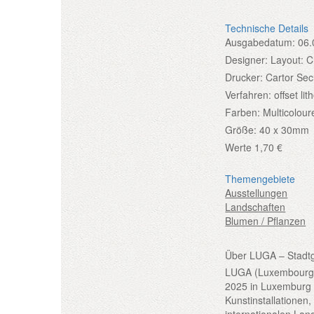
Technische Details
Ausgabedatum:
06.
Designer:
Layout: C
Drucker:
Cartor Sec
Verfahren:
offset li
Farben:
Multicolour
Größe:
40 x 30mm
Werte
1,70 €
Themengebiete
Ausstellungen
Landschaften
Blumen / Pflanzen
Über LUGA – Stadt
LUGA (Luxembourg U
2025 in Luxemburg s
Kunstinstallationen
internationalen Lan