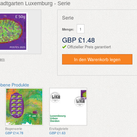
adtgarten Luxemburg - Serie
Serie
Menge:
GBP £1.48
Offizieller Preis garantiert
In den Warenkorb legen
ern
ebene Produkte
Bogenserie
Ersttagbriefe
GBP £14.78
GBP £1.63