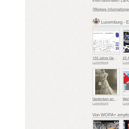
[Weitere Informatione
Luxemburg - 
150 Jahre Gemeinde Mertzig
Luxemburg
Lux
Gedenken an Marguerite Mongenast-Servais
Luxemburg
Lux
Von WOPA+ empfoh