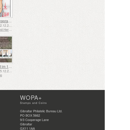
Gebärdensprache - Gut
Emittiert: 02.12.2025
Bosnien und Herzegowina - Republik Srpska
Schifffahrt im 17. und 18. Jahrhundert – Torfschifffahrt
Emittiert: 05.12.2025
de
WOPA+
Stamps and Coins
Gibraltar Philatelic Bureau Ltd.
PO BOX 5662
9/3 Cooperage Lane
Gibraltar
GX11 1AA