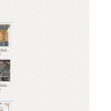
Gestickte Briefmarke – Heinrichs Thronbesteigung
g
Europa - Nationale Archäologische Entdeckungen
g