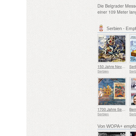
Die Belgrader Messe
einer 109 Meter la
Serbien - Emp
150 Jahre Nevesinjska puška
Serbien
Serb
1700 Jahre Seit dem Ersten Ökumenischen Konzil von Nicäa
Serbien
Serb
Von WOPA+ empfoh