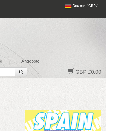
Deutsch
/
GBP
/
ör
Angebote
GBP £0.00