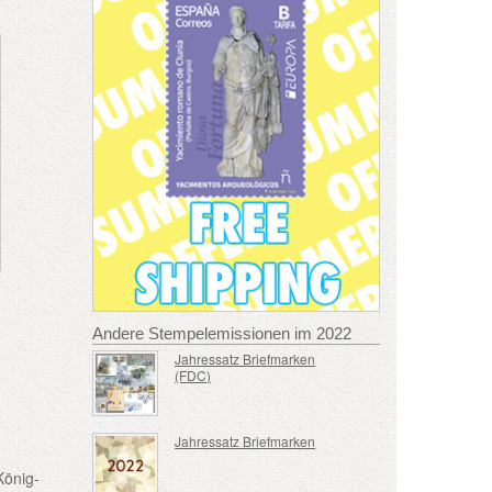
Andere Stempelemissionen im 2022
Jahressatz Briefmarken
(FDC)
Jahressatz Briefmarken
König-