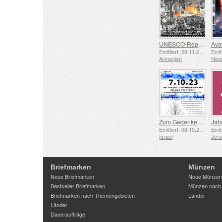
UNESCO-Repräsentative Liste des Immateriellen Kulturerbes der Menschheit – Schmiedetradition in Gyumri
Emittiert: 28.11.2025
Armenien
Neu
Zum Gedenken an die Gefallenen und Ermordeten vom 7. Oktober 2023
Jah
Emittiert: 08.10.2025
Israel
Jer
Briefmarken
Münzen
Neue Briefmarken
Neue Münzen
Bestseller Briefmarken
Münzen nach
Briefmarken nach Themengebieten
Länder
Länder
Daueraufträge