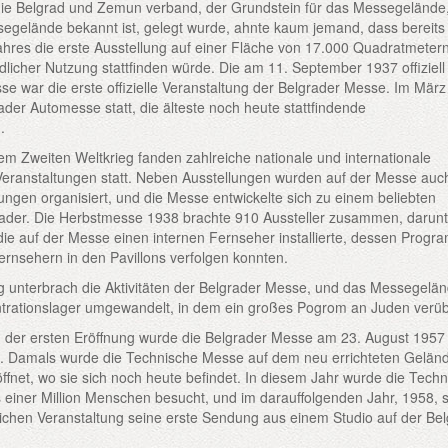
die Belgrad und Zemun verband, der Grundstein für das Messegelände
segelände bekannt ist, gelegt wurde, ahnte kaum jemand, dass bereits
hres die erste Ausstellung auf einer Fläche von 17.000 Quadratmetern
edlicher Nutzung stattfinden würde. Die am 11. September 1937 offiziell
se war die erste offizielle Veranstaltung der Belgrader Messe. Im Mär
ader Automesse statt, die älteste noch heute stattfindende
.
em Zweiten Weltkrieg fanden zahlreiche nationale und internationale
Veranstaltungen statt. Neben Ausstellungen wurden auf der Messe auc
tungen organisiert, und die Messe entwickelte sich zu einem beliebten
grader. Die Herbstmesse 1938 brachte 910 Aussteller zusammen, darun
, die auf der Messe einen internen Fernseher installierte, dessen Progr
rnsehern in den Pavillons verfolgen konnten.
g unterbrach die Aktivitäten der Belgrader Messe, und das Messegelä
ntrationslager umgewandelt, in dem ein großes Pogrom an Juden verüb
 der ersten Eröffnung wurde die Belgrader Messe am 23. August 195
et. Damals wurde die Technische Messe auf dem neu errichteten Gelä
öffnet, wo sie sich noch heute befindet. In diesem Jahr wurde die Tech
einer Million Menschen besucht, und im darauffolgenden Jahr, 1958, s
ichen Veranstaltung seine erste Sendung aus einem Studio auf der Be