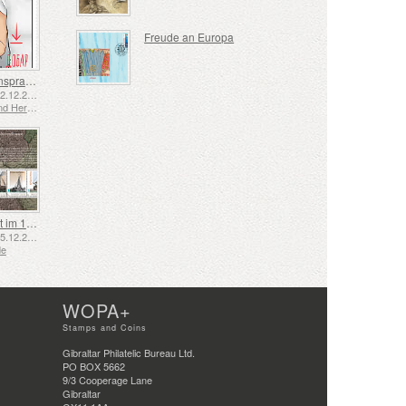
Freude an Europa
Gebärdensprache - Gut
Emittiert: 02.12.2025
Bosnien und Herzegowina - Republik Srpska
Schifffahrt im 17. und 18. Jahrhundert – Torfschifffahrt
Emittiert: 05.12.2025
de
WOPA+
Stamps and Coins
Gibraltar Philatelic Bureau Ltd.
PO BOX 5662
9/3 Cooperage Lane
Gibraltar