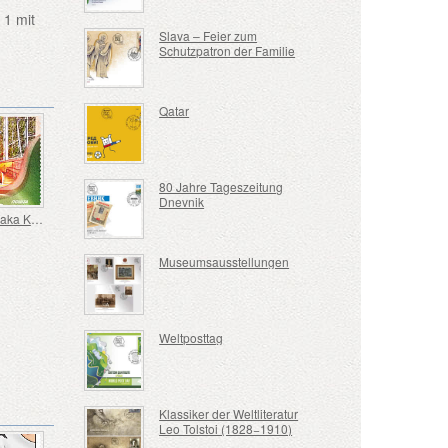
 1 mit
Slava – Feier zum
Schutzpatron der Familie
Qatar
80 Jahre Tageszeitung
Dnevnik
EXPO Osaka Kansai
Museumsausstellungen
Weltposttag
Klassiker der Weltliteratur
Leo Tolstoi (1828−1910)