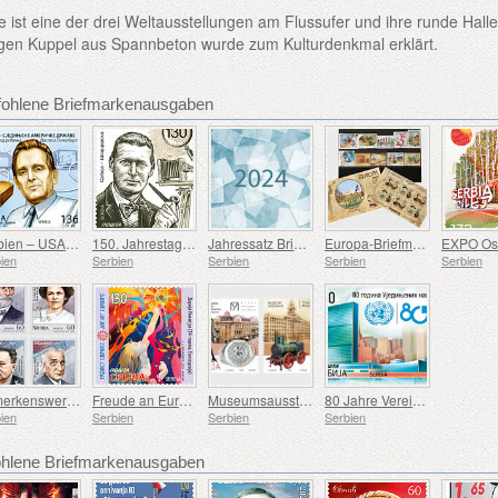
 ist eine der drei Weltausstellungen am Flussufer und ihre runde Halle
ngen Kuppel aus Spannbeton wurde zum Kulturdenkmal erklärt.
fohlene Briefmarkenausgaben
Serbien – USA – 100. Geburtstag von Douglas Engelbart
150. Jahrestag der Geburt von Rodolphe Archibald Reiss
Jahressatz Briefmarken
Europa-Briefmarkensatz 2007-2016
ien
Serbien
Serbien
Serbien
Serbien
Bemerkenswerte Serben
Freude an Europa
Museumsausstellungen - 75 Jahre Museum Für Angewandte Kunst, 75 Jahre Eisenbahnmuseum
80 Jahre Vereinte Nationen
ien
Serbien
Serbien
Serbien
lene Briefmarkenausgaben