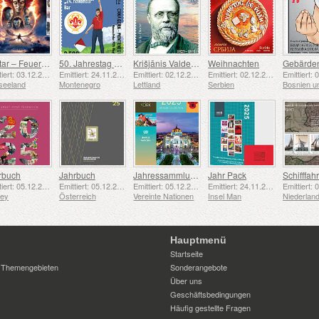
Avatar – Feuer und Asche
50. Jahrestag der Gründung der Pfadfindergruppe „24. November Bar Scout“
Krišjānis Valdemārs
Weihnachten
Emittiert: 03.12.2025
Emittiert: 24.11.2025
Emittiert: 02.12.2025
Emittiert: 02.12.2025
seeland
Montenegro
Lettland
Serbien
rbuch
Jahrbuch
Jahressammlungsmappe (New York)
Jahr Pack
Emittiert: 05.12.2025
Emittiert: 05.12.2025
Emittiert: 05.12.2025
Emittiert: 24.11.2025
sey
Österreich
Vereinte Nationen
Insel Man
Niederlan
Hauptmenü
Startseite
 Themengebieten
Sonderangebote
Über uns
Geschäftsbedingungen
Häufig gestellte Fragen