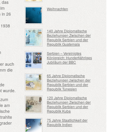
, das
 im
Weihnachten
 in 26
z 1938
140 Jahre Diplomatische
Beziehungen Zwischen der
Republik Serbien und der
Republik Guatemala
h
Serbien – Vereinigtes
Königreich: Hundertjähriges
Jubiläum der BBC
ter auch
amm die
65 Jahre Diplomatische
Beziehungen zwischen der
nde
Republik Serbien und der
Republik Tunesien
t wurde.
120 Jahre Diplomatische
7 zum
Beziehungen Zwischen der
nde am
Republik Serbien und der
nische
Republik Kuba
trahlte
75 Jahre Staatlichkeit der
lgrader
Republik Indien