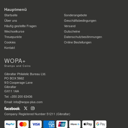
Hauptmenü
Startseite
Sonderangebote
Über uns
Geschäftsbedingungen
Häufig gestellte Fragen
Versand
Wechselkurse
Gutscheine
Treuepunkte
Datenschutzbestimmungen
Cookies
Online Bestellungen
Kontakt
WOPA+
Stamps and Coins
Gibraltar Philatelic Bureau Ltd.
PO BOX 5662
9/3 Cooperage Lane
Gibraltar
GX11 1AA
Tel: +350 200 63436
Email: info@wopa-plus.com
Company Registered Number 51211 (Gibraltar)