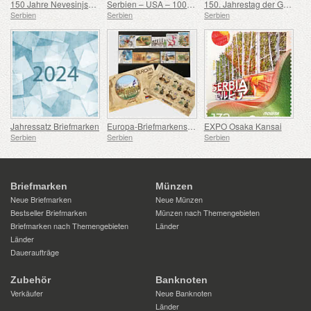
150 Jahre Nevesinjska puška
Serbien – USA – 100. Geburtstag von Douglas Engelbart
150. Jahrestag der Geburt von Rodolphe Archibald Reiss
Serbien
Serbien
Serbien
Jahressatz Briefmarken
Europa-Briefmarkensatz 2007-2016
EXPO Osaka Kansai
Serbien
Serbien
Serbien
Briefmarken
Münzen
Neue Briefmarken
Neue Münzen
Bestseller Briefmarken
Münzen nach Themengebieten
Briefmarken nach Themengebieten
Länder
Länder
Daueraufträge
Zubehör
Banknoten
Verkäufer
Neue Banknoten
Länder