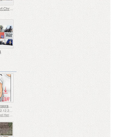
Die Geburt Christi
4
Gebärdensprache - Gut
Emittiert: 02.12.2025
Bosnien und Herzegowina - Republik Srpska