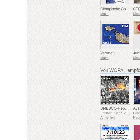
Olympische Spiele
Malta
Malt
Veronafil
Jub
Malta
Malt
Von WOPA+ empfoh
UNESCO-Repräsentative Liste des Immateriellen Kulturerbes der Menschheit – Schmiedetradition in Gyumri
Emittiert: 28.11.2025
Armenien
Neu