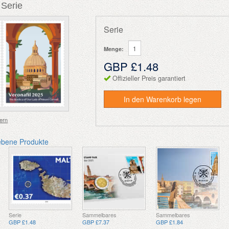
 Serie
Serie
Menge:
GBP £1.48
Offizieller Preis garantiert
In den Warenkorb legen
ern
ebene Produkte
Serie
Sammelbares
Sammelbares
GBP £1.48
GBP £7.37
GBP £1.84