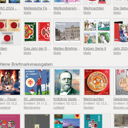
SEPAC 2024 - Haupttouristenattraktionen
Maltesische Festa - Serie VIII
Weltpostverein - 150. Jahrestag
Weihnachten
a
Malta
Malta
Malta
Malta
iläen
Das Jahr der Schlange
Maltex-Briefmarkenausstellung
Katzen Serie II
Jahr 202
a
Malta
Malta
Malta
Malta
lene Briefmarkenausgaben
Avatar – Feuer und Asche
50. Jahrestag der Gründung der Pfadfindergruppe „24. November Bar Scout“
Krišjānis Valdemārs
Weihnachten
Emittiert: 03.12.2025
Emittiert: 24.11.2025
Emittiert: 02.12.2025
Emittiert: 02.12.2025
seeland
Montenegro
Lettland
Serbien