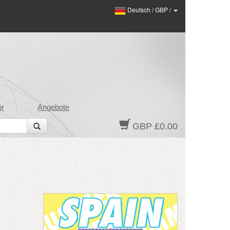
Deutsch
/
GBP
/
ör
Angebote
GBP £0.00