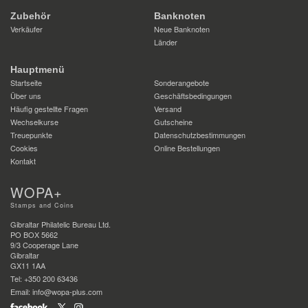
Zubehör
Banknoten
Verkäufer
Neue Banknoten
Länder
Hauptmenü
Startseite
Sonderangebote
Über uns
Geschäftsbedingungen
Häufig gestellte Fragen
Versand
Wechselkurse
Gutscheine
Treuepunkte
Datenschutzbestimmungen
Cookies
Online Bestellungen
Kontakt
WOPA+
Stamps and Coins
Gibraltar Philatelic Bureau Ltd.
PO BOX 5662
9/3 Cooperage Lane
Gibraltar
GX11 1AA
Tel: +350 200 63436
Email: info@wopa-plus.com