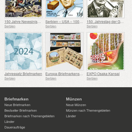
150 Jahre Nevesinjska puška
Serbien – USA – 100. Geburtstag von Douglas Engelbart
150. Jahrestag der Geburt von Rodolphe Archibald Reiss
Serbien
Serbien
Serbien
Jahressatz Briefmarken
Europa-Briefmarkensatz 2007-2016
EXPO Osaka Kansai
Serbien
Serbien
Serbien
Briefmarken
Münzen
Neue Briefmarken
Neue Münzen
Bestseller Briefmarken
Münzen nach Themengebieten
Briefmarken nach Themengebieten
Länder
Länder
Daueraufträge