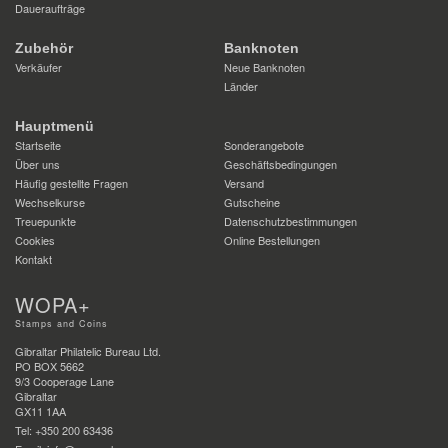
Daueraufträge
Zubehör
Banknoten
Verkäufer
Neue Banknoten
Länder
Hauptmenü
Startseite
Sonderangebote
Über uns
Geschäftsbedingungen
Häufig gestellte Fragen
Versand
Wechselkurse
Gutscheine
Treuepunkte
Datenschutzbestimmungen
Cookies
Online Bestellungen
Kontakt
WOPA+
Stamps and Coins
Gibraltar Philatelic Bureau Ltd.
PO BOX 5662
9/3 Cooperage Lane
Gibraltar
GX11 1AA
Tel: +350 200 63436