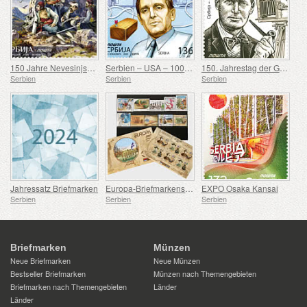
150 Jahre Nevesinjska puška
Serbien – USA – 100. Geburtstag von Douglas Engelbart
150. Jahrestag der Geburt von Rodolphe Archibald Reiss
Serbien
Serbien
Serbien
Jahressatz Briefmarken
Europa-Briefmarkensatz 2007-2016
EXPO Osaka Kansai
Serbien
Serbien
Serbien
Briefmarken
Münzen
Neue Briefmarken
Neue Münzen
Bestseller Briefmarken
Münzen nach Themengebieten
Briefmarken nach Themengebieten
Länder
Länder