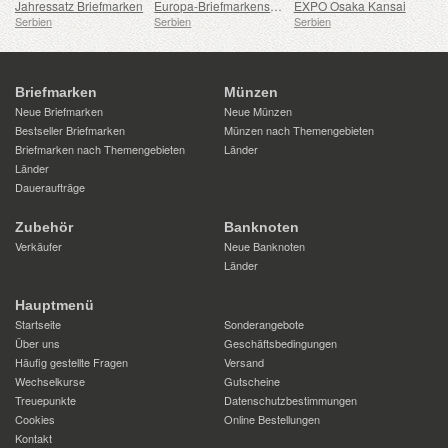
Jahressatz Briefmarken
Europa-Briefmarkensatz 2007-2016
EXPO Osaka Kansai
Serbien
Serbien
Serbien
Briefmarken
Münzen
Neue Briefmarken
Neue Münzen
Bestseller Briefmarken
Münzen nach Themengebieten
Briefmarken nach Themengebieten
Länder
Länder
Daueraufträge
Zubehör
Banknoten
Verkäufer
Neue Banknoten
Länder
Hauptmenü
Startseite
Sonderangebote
Über uns
Geschäftsbedingungen
Häufig gestellte Fragen
Versand
Wechselkurse
Gutscheine
Treuepunkte
Datenschutzbestimmungen
Cookies
Online Bestellungen
Kontakt