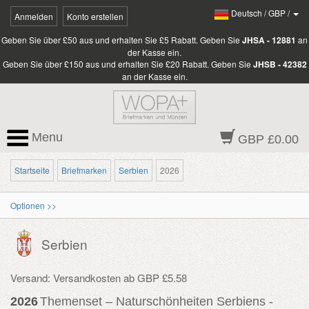
Deutsch
/
GBP
/
Anmelden
Konto erstellen
Geben Sie über £50 aus und erhalten Sie £5 Rabatt. Geben Sie
JHSA - 12881
an
der Kasse ein.
Geben Sie über £150 aus und erhalten Sie £20 Rabatt. Geben Sie
JHSB - 42382
an der Kasse ein.
Menu
GBP £0.00
Startseite
Briefmarken
Serbien
2026
Optionen >>
Serbien
Versand: Versandkosten ab GBP £5.58
2026
Themenset – Naturschönheiten Serbiens -