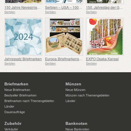
150 Jahre Nevesinjska puška
Serbien – USA – 100. Geburtstag von Douglas Engelbart
150. Jahrestag der Geburt von Rodolphe Archibald Reiss
Serbien
Serbien
Serbien
Jahressatz Briefmarken
Europa-Briefmarkensatz 2007-2016
EXPO Osaka Kansai
Serbien
Serbien
Serbien
Briefmarken
Münzen
Neue Briefmarken
Neue Münzen
Bestseller Briefmarken
Münzen nach Themengebieten
Briefmarken nach Themengebieten
Länder
Länder
Daueraufträge
Zubehör
Banknoten
Verkäufer
Neue Banknoten