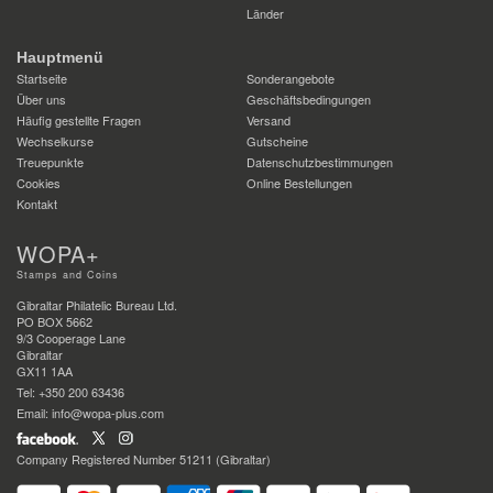
Länder
Hauptmenü
Startseite
Sonderangebote
Über uns
Geschäftsbedingungen
Häufig gestellte Fragen
Versand
Wechselkurse
Gutscheine
Treuepunkte
Datenschutzbestimmungen
Cookies
Online Bestellungen
Kontakt
WOPA+
Stamps and Coins
Gibraltar Philatelic Bureau Ltd.
PO BOX 5662
9/3 Cooperage Lane
Gibraltar
GX11 1AA
Tel: +350 200 63436
Email: info@wopa-plus.com
Company Registered Number 51211 (Gibraltar)