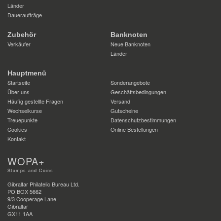
Länder
Daueraufträge
Zubehör
Banknoten
Verkäufer
Neue Banknoten
Länder
Hauptmenü
Startseite
Sonderangebote
Über uns
Geschäftsbedingungen
Häufig gestellte Fragen
Versand
Wechselkurse
Gutscheine
Treuepunkte
Datenschutzbestimmungen
Cookies
Online Bestellungen
Kontakt
WOPA+
Stamps and Coins
Gibraltar Philatelic Bureau Ltd.
PO BOX 5662
9/3 Cooperage Lane
Gibraltar
GX11 1AA