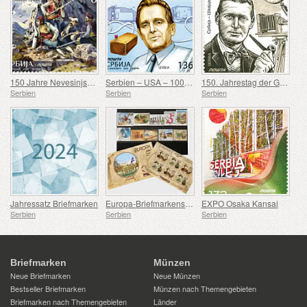
150 Jahre Nevesinjska puška
Serbien – USA – 100. Geburtstag von Douglas Engelbart
150. Jahrestag der Geburt von Rodolphe Archibald Reiss
Serbien
Serbien
Serbien
Jahressatz Briefmarken
Europa-Briefmarkensatz 2007-2016
EXPO Osaka Kansai
Serbien
Serbien
Serbien
Briefmarken
Münzen
Neue Briefmarken
Neue Münzen
Bestseller Briefmarken
Münzen nach Themengebieten
Briefmarken nach Themengebieten
Länder