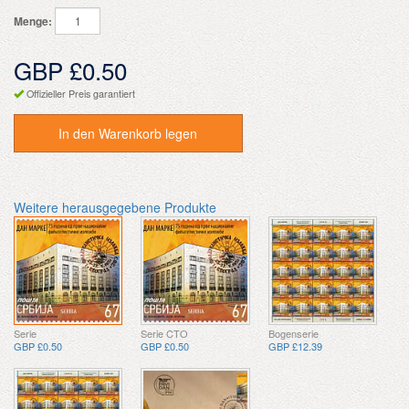
Menge:
GBP £0.50
Offizieller Preis garantiert
In den Warenkorb legen
Weitere herausgegebene Produkte
Serie
Serie CTO
Bogenserie
GBP £0.50
GBP £0.50
GBP £12.39