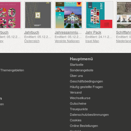
rbuch
Jahrbuch
Jahressammlungsmappe (New York)
Jahr Pack
Emittiert: 05.12.2025
Emittiert: 05.12.2025
Emittiert: 05.12.2025
Emittiert: 24.11.2025
sey
Österreich
Vereinte Nationen
Insel Man
Niederlan
Hauptmenü
Startseite
 Themengebieten
Sonderangebote
Über uns
Geschäftsbedingungen
Häufig gestellte Fragen
Versand
Wechselkurse
n
Gutscheine
ten
Treuepunkte
Datenschutzbestimmungen
Cookies
Online Bestellungen
Kontakt