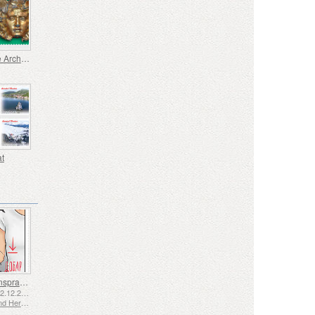
Nationale Archäologische Entdeckungen
t
Gebärdensprache - Gut
Emittiert: 02.12.2025
Bosnien und Herzegowina - Republik Srpska