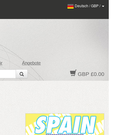
Deutsch
/
GBP
/
ör
Angebote
GBP £0.00