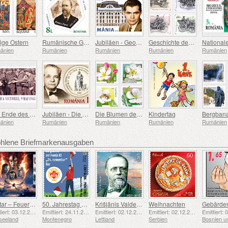
lige Ostern
Rumänische Gelehrte
Jubiläen - George Emil Palade Universität für Medizin, Pharmazie, Naturwissenschaften und Technologie von Targu Mures
Geschichte des Automobils (II)
änien
Rumänien
Rumänien
Rumänien
Rumänien
Das Ende des Zweiten Weltkriegs, 80 Jahre Danach
Jubiläen - Die Akademie der Medizinischen Wissenschaften
Die Blumen der Obstgärten
Kindertag
Bergbana
änien
Rumänien
Rumänien
Rumänien
Rumänien
lene Briefmarkenausgaben
Avatar – Feuer und Asche
50. Jahrestag der Gründung der Pfadfindergruppe „24. November Bar Scout“
Krišjānis Valdemārs
Weihnachten
Emittiert: 03.12.2025
Emittiert: 24.11.2025
Emittiert: 02.12.2025
Emittiert: 02.12.2025
seeland
Montenegro
Lettland
Serbien