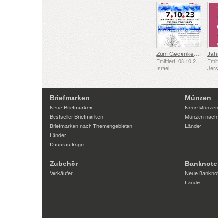
Zum Gedenken an die Gefallenen und Ermordeten vom 7. Oktober 2023
Jah
Emittiert: 08.10.2025
Israel
Jer
Briefmarken
Münzen
Neue Briefmarken
Neue Münzen
Bestseller Briefmarken
Münzen nach
Briefmarken nach Themengebieten
Länder
Länder
Daueraufträge
Zubehör
Banknote
Verkäufer
Neue Bankno
Länder