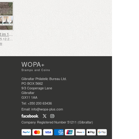
Schifffahrt im 17. und 18. Jahrhundert – Torfschifffahrt
Emittiert: 05.12.2025
de
WOPA+
Stamps and Coins
Gibraltar Philatelic Bureau Ltd.
PO BOX 5662
9/3 Cooperage Lane
Gibraltar
GX11 1AA
Tel: +350 200 63436
Email: info@wopa-plus.com
Company Registered Number 51211 (Gibraltar)