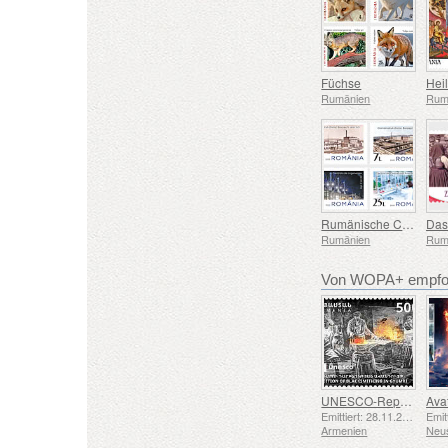
Füchse
Hei
Rumänien
Rum
Rumänische Chemieindustrie – Landesmarke
Rumänien
Rum
Von WOPA+ empfoh
UNESCO-Repräsentative Liste des Immateriellen Kulturerbes der Menschheit – Schmiedetradition in Gyumri
Emittiert: 28.11.2025
Armenien
Neu